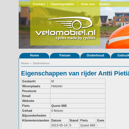
Contact
Openingstijden
Over ons
Dealers
Home
Fietsen
Onderhoud
Gebrui
Home
»
Statistieken
Eigenschappen van rijder Antti Pieti
Geslacht
M
Woonplaats
Helsinki
Provincie
Email
Website
Fiets
Quest 668
Gehad
0 fietsen
Bijzonderheden
Kilometerstanden
Datum
Stand
Fiets
Gem
2013-05-14
0
Quest 668
-