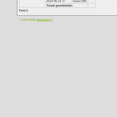
2013-05-14
0
Quest 668
-
Totaal gemiddelde:
-
Foto's
© 2000-2026
Velomobiel.nl