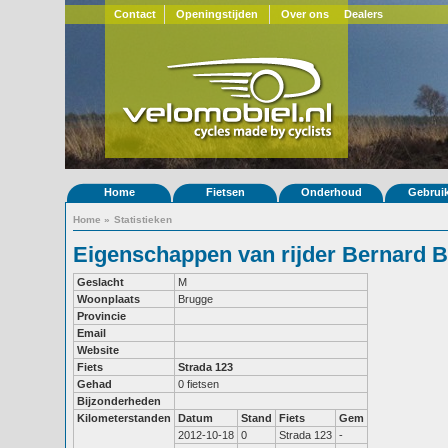
Contact
Openingstijden
Over ons
Dealers
Home
Fietsen
Onderhoud
Gebrui
Home
»
Statistieken
Eigenschappen van rijder Bernard 
Geslacht
M
Woonplaats
Brugge
Provincie
Email
Website
Fiets
Strada 123
Gehad
0 fietsen
Bijzonderheden
Kilometerstanden
Datum
Stand
Fiets
Gem
2012-10-18
0
Strada 123
-