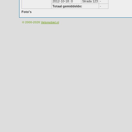
2012-10-18
0
Strada 123
-
Totaal gemiddelde:
-
Foto's
© 2000-2026
Velomobiel.nl