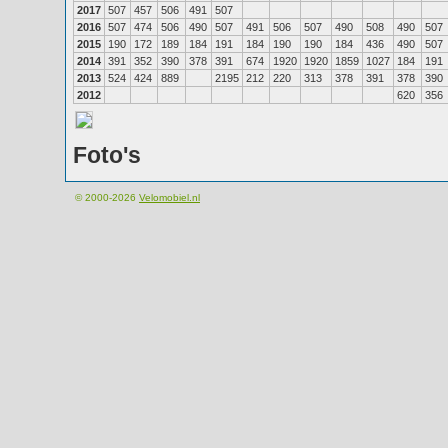
2017
507
457
506
491
507
2016
507
474
506
490
507
491
506
507
490
508
490
507
2015
190
172
189
184
191
184
190
190
184
436
490
507
2014
391
352
390
378
391
674
1920
1920
1859
1027
184
191
2013
524
424
889
2195
212
220
313
378
391
378
390
2012
620
356
Foto's
© 2000-2026
Velomobiel.nl