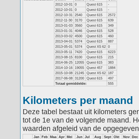
2012-10-01
0
Quest 615
-
2012-10-01
0
Quest 615
-
2012-10-31
2540
Quest 615
2572
2012-11-30
3170
Quest 615
639
2013-01-03
3560
Quest 615
349
2013-01-31
4046
Quest 615
528
2013-03-02
4500
Quest 615
460
2013-04-01
5374
Quest 615
887
2013-05-01
5374
Quest XS 62
0
2013-05-11
7420
Quest 615
6223
2013-08-15
8100
Quest 615
215
2014-06-25
12055
Quest 615
383
2014-10-16
19055
Quest 457
1884
2015-10-08
21245
Quest XS 62
187
2017-06-08
31200
Quest 615
497
Totaal gemiddelde:
555
Kilometers per maand
Deze tabel bestaat uit kilometers g
tot de 1e van de volgende maand. He
waarden afgeleid van de opgegeven
Jan
Feb
Maa
Apr
Mei
Jun
Jul
Aug
Sept
Okt
Nov
Dec