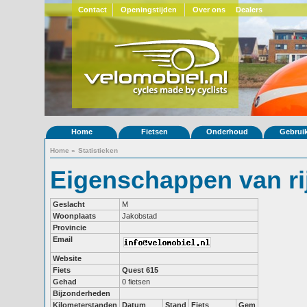
Contact
Openingstijden
Over ons
Dealers
Home
Fietsen
Onderhoud
Gebrui
Home
»
Statistieken
Eigenschappen van r
Geslacht
M
Woonplaats
Jakobstad
Provincie
Email
Website
Fiets
Quest 615
Gehad
0 fietsen
Bijzonderheden
Kilometerstanden
Datum
Stand
Fiets
Gem