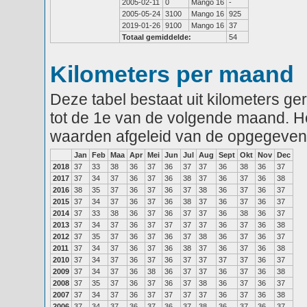
2005-02-11
0
Mango 16
-
2005-05-24
3100
Mango 16
925
2019-01-26
9100
Mango 16
37
Totaal gemiddelde:
54
Kilometers per maand
Deze tabel bestaat uit kilometers g
tot de 1e van de volgende maand. He
waarden afgeleid van de opgegeven
Jan
Feb
Maa
Apr
Mei
Jun
Jul
Aug
Sept
Okt
Nov
Dec
2018
37
33
38
36
37
36
37
37
36
38
36
37
2017
37
34
37
36
37
36
38
37
36
37
36
38
2016
38
35
37
36
37
36
37
38
36
37
36
37
2015
37
34
37
36
37
36
38
37
36
37
36
37
2014
37
33
38
36
37
36
37
37
36
38
36
37
2013
37
34
37
36
37
37
37
37
36
37
36
38
2012
37
35
37
36
37
36
37
38
36
37
36
37
2011
37
34
37
36
37
36
38
37
36
37
36
38
2010
37
34
37
36
37
36
37
37
37
37
36
37
2009
37
34
37
36
38
36
37
37
36
37
36
38
2008
37
35
37
36
37
36
37
38
36
37
36
37
2007
37
34
37
36
37
37
37
37
36
37
36
38
2006
37
34
37
36
37
36
37
38
36
37
36
37