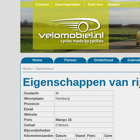
Contact
Openingstijden
Over ons
Dealers
Home
Fietsen
Onderhoud
Gebrui
Home
»
Statistieken
Eigenschappen van ri
Geslacht
M
Woonplaats
Hamburg
Provincie
Email
Website
Fiets
Mango 16
Gehad
0 fietsen
Bijzonderheden
Kilometerstanden
Datum
Stand
Fiets
Gem