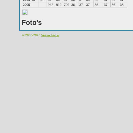
2005
942
912
709
36
37
37
36
37
36
38
Foto's
© 2000-2026
Velomobiel.nl