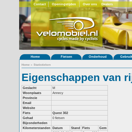
Contact
Openingstijden
Over ons
Dealers
Home
Fietsen
Onderhoud
Gebrui
Home
»
Statistieken
Eigenschappen van rij
Geslacht
M
Woonplaats
Annecy
Provincie
Email
Website
Fiets
Quest 302
Gehad
0 fietsen
Bijzonderheden
Kilometerstanden
Datum
Stand
Fiets
Gem