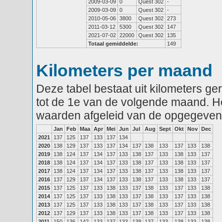
2009-03-09
0
Quest 302
-
2009-03-09
0
Quest 302
-
2010-05-06
3800
Quest 302
273
2011-03-12
5300
Quest 302
147
2021-07-02
22000
Quest 302
135
Totaal gemiddelde:
149
Kilometers per maand
Deze tabel bestaat uit kilometers g
tot de 1e van de volgende maand. He
waarden afgeleid van de opgegeven
Jan
Feb
Maa
Apr
Mei
Jun
Jul
Aug
Sept
Okt
Nov
Dec
2021
137
125
137
133
137
134
2020
138
129
137
133
137
134
137
138
133
137
133
138
2019
138
124
137
134
137
133
138
137
133
138
133
137
2018
138
124
137
134
137
133
138
137
133
138
133
137
2017
138
124
137
134
137
133
138
137
133
138
133
137
2016
137
129
137
134
137
133
138
137
133
138
133
137
2015
137
125
137
133
138
133
137
138
133
137
133
138
2014
137
125
137
133
138
133
137
138
133
137
133
138
2013
137
125
137
133
138
133
137
138
133
137
133
138
2012
137
129
137
133
138
133
137
138
133
137
133
138
2011
150
136
142
133
137
133
138
137
133
138
133
138