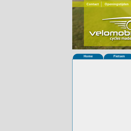
Contact
Openingstijden
Home
Fietsen
Home
»
Statistieken
Eigenschappen van
Foto's
© 2000-2026
Velomobiel.nl
Variant
Afleverdatum
16-02-2013
RAL
Eigenaar
Marcus Seume
(
Gewisseld
0 keer van eigena
Bijzonderheden