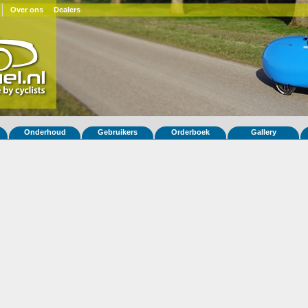
Over ons
Dealers
Onderhoud
Gebruikers
Orderboek
Gallery
 fiets Quest 626
NL)
ar