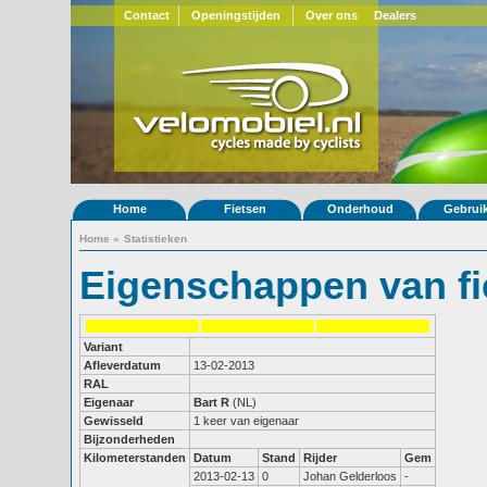
Contact
Openingstijden
Over ons
Dealers
Home
Fietsen
Onderhoud
Gebrui
Home
»
Statistieken
Eigenschappen van fi
Variant
Afleverdatum
13-02-2013
RAL
Eigenaar
Bart R
(NL)
Gewisseld
1 keer van eigenaar
Bijzonderheden
Kilometerstanden
Datum
Stand
Rijder
Gem
2013-02-13
0
Johan Gelderloos
-