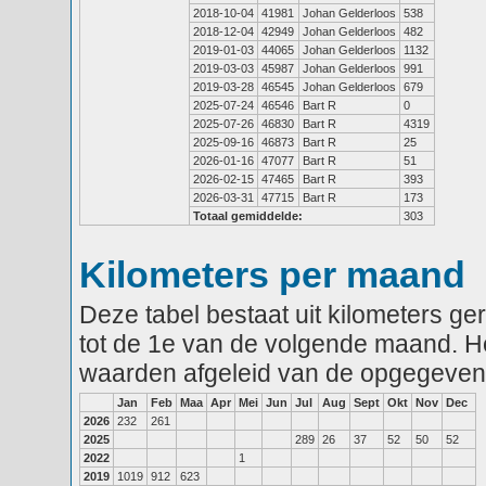
2018-10-04
41981
Johan Gelderloos
538
2018-12-04
42949
Johan Gelderloos
482
2019-01-03
44065
Johan Gelderloos
1132
2019-03-03
45987
Johan Gelderloos
991
2019-03-28
46545
Johan Gelderloos
679
2025-07-24
46546
Bart R
0
2025-07-26
46830
Bart R
4319
2025-09-16
46873
Bart R
25
2026-01-16
47077
Bart R
51
2026-02-15
47465
Bart R
393
2026-03-31
47715
Bart R
173
Totaal gemiddelde:
303
Kilometers per maand
Deze tabel bestaat uit kilometers g
tot de 1e van de volgende maand. He
waarden afgeleid van de opgegeven
Jan
Feb
Maa
Apr
Mei
Jun
Jul
Aug
Sept
Okt
Nov
Dec
2026
232
261
2025
289
26
37
52
50
52
2022
1
2019
1019
912
623