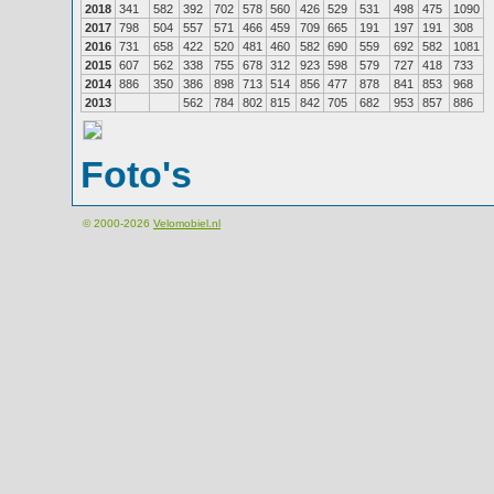
2018
341
582
392
702
578
560
426
529
531
498
475
1090
2017
798
504
557
571
466
459
709
665
191
197
191
308
2016
731
658
422
520
481
460
582
690
559
692
582
1081
2015
607
562
338
755
678
312
923
598
579
727
418
733
2014
886
350
386
898
713
514
856
477
878
841
853
968
2013
562
784
802
815
842
705
682
953
857
886
Foto's
© 2000-2026
Velomobiel.nl