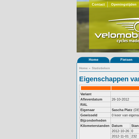
Contact
Openingstijden
Home
Fietsen
Home
»
Statistieken
Eigenschappen van
Variant
Afleverdatum
26-10-2012
RAL
Eigenaar
Sascha Platz
(DE
Gewisseld
0 keer van eigena
Bijzonderheden
Kilometerstanden
Datum
Stan
2012-10-26
0
2012-11-01
232