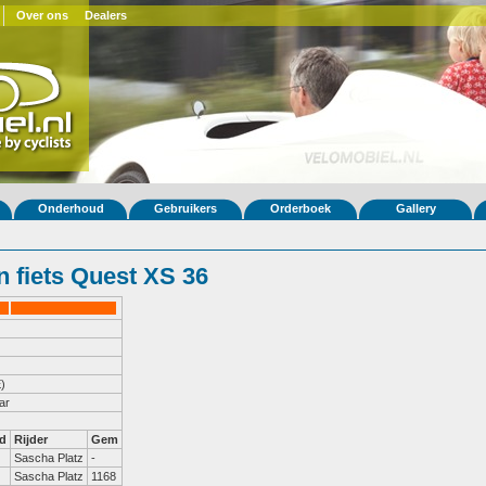
Over ons
Dealers
Onderhoud
Gebruikers
Orderboek
Gallery
 fiets Quest XS 36
)
ar
d
Rijder
Gem
Sascha Platz
-
Sascha Platz
1168