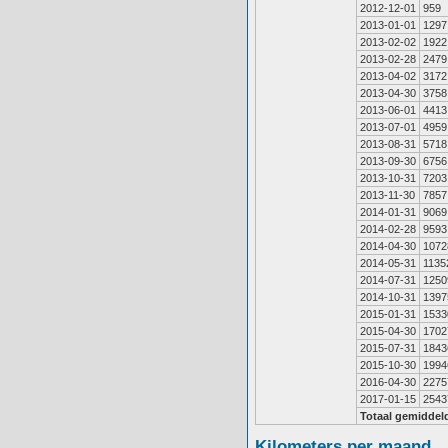
2012-12-01
959
2013-01-01
1297
2013-02-02
1922
2013-02-28
2479
2013-04-02
3172
2013-04-30
3758
2013-06-01
4413
2013-07-01
4959
2013-08-31
5718
2013-09-30
6756
2013-10-31
7203
2013-11-30
7857
2014-01-31
9069
2014-02-28
9593
2014-04-30
1072
2014-05-31
1135
2014-07-31
1250
2014-10-31
1397
2015-01-31
1533
2015-04-30
1702
2015-07-31
1843
2015-10-30
1994
2016-04-30
2275
2017-01-15
2543
Totaal gemiddel
Kilometers per maand