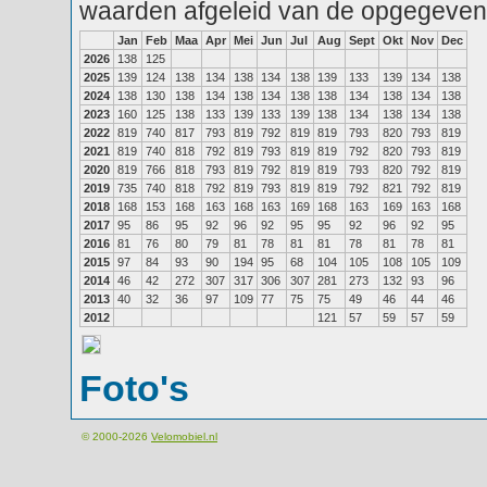
waarden afgeleid van de opgegeven
Jan
Feb
Maa
Apr
Mei
Jun
Jul
Aug
Sept
Okt
Nov
Dec
2026
138
125
2025
139
124
138
134
138
134
138
139
133
139
134
138
2024
138
130
138
134
138
134
138
138
134
138
134
138
2023
160
125
138
133
139
133
139
138
134
138
134
138
2022
819
740
817
793
819
792
819
819
793
820
793
819
2021
819
740
818
792
819
793
819
819
792
820
793
819
2020
819
766
818
793
819
792
819
819
793
820
792
819
2019
735
740
818
792
819
793
819
819
792
821
792
819
2018
168
153
168
163
168
163
169
168
163
169
163
168
2017
95
86
95
92
96
92
95
95
92
96
92
95
2016
81
76
80
79
81
78
81
81
78
81
78
81
2015
97
84
93
90
194
95
68
104
105
108
105
109
2014
46
42
272
307
317
306
307
281
273
132
93
96
2013
40
32
36
97
109
77
75
75
49
46
44
46
2012
121
57
59
57
59
Foto's
© 2000-2026
Velomobiel.nl