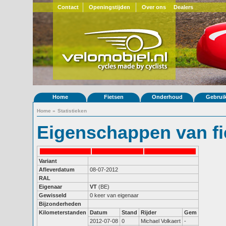
Contact
Openingstijden
Over ons
Dealers
Home
Fietsen
Onderhoud
Gebrui
Home
»
Statistieken
Eigenschappen van fi
Variant
Afleverdatum
08-07-2012
RAL
Eigenaar
VT
(BE)
Gewisseld
0 keer van eigenaar
Bijzonderheden
Kilometerstanden
Datum
Stand
Rijder
Gem
2012-07-08
0
Michael Volkaert
-