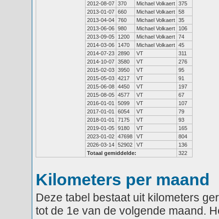
2012-08-07
370
Michael Volkaert
375
2013-01-07
660
Michael Volkaert
58
2013-04-04
760
Michael Volkaert
35
2013-06-06
980
Michael Volkaert
106
2013-09-05
1200
Michael Volkaert
74
2014-03-06
1470
Michael Volkaert
45
2014-07-23
2890
VT
311
2014-10-07
3580
VT
276
2015-02-03
3950
VT
95
2015-05-03
4217
VT
91
2015-06-08
4450
VT
197
2015-08-05
4577
VT
67
2016-01-01
5099
VT
107
2017-01-01
6054
VT
79
2018-01-01
7175
VT
93
2019-01-05
9180
VT
165
2023-01-02
47698
VT
804
2026-03-14
52902
VT
136
Totaal gemiddelde:
322
Kilometers per maand
Deze tabel bestaat uit kilometers g
tot de 1e van de volgende maand. He