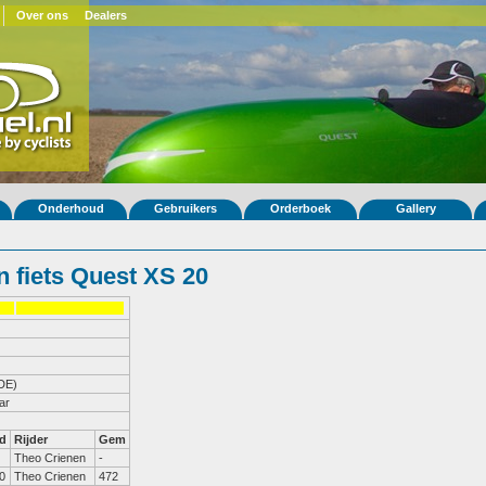
Over ons
Dealers
Onderhoud
Gebruikers
Orderboek
Gallery
 fiets Quest XS 20
DE)
ar
d
Rijder
Gem
Theo Crienen
-
0
Theo Crienen
472