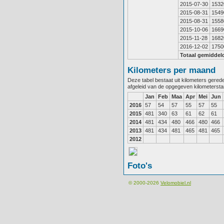
2015-07-30
1532
2015-08-31
1549
2015-08-31
1558
2015-10-06
1669
2015-11-28
1682
2016-12-02
1750
Totaal gemiddel
Kilometers per maand
Deze tabel bestaat uit kilometers gere
afgeleid van de opgegeven kilometerst
Jan
Feb
Maa
Apr
Mei
Jun
2016
57
54
57
55
57
55
2015
481
340
63
61
62
61
2014
481
434
480
466
480
466
2013
481
434
481
465
481
465
2012
Foto's
© 2000-2026
Velomobiel.nl