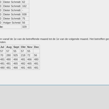
0
Dieter Schmidt
62
0
Dieter Schmidt
162
0
Dieter Schmidt
-
0
Dieter Schmidt
938
0
Dieter Schmidt
75
0
Holger Schmid
56
de:
329
den vanaf de 1e van de betreffende maand tot de 1e van de volgende maand. Het betreffen g
anden.
Jul
Aug
Sept
Okt
Nov
Dec
57
57
55
57
55
70
280
925
218
72
56
481
480
466
481
466
480
481
481
465
482
465
481
480
481
466
481
465
481