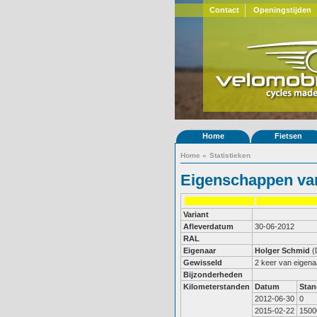
Contact
Openingstijden
Home
Fietsen
Home
»
Statistieken
Eigenschappen van
Variant
Afleverdatum
30-06-2012
RAL
Eigenaar
Holger Schmid
(
Gewisseld
2 keer van eigena
Bijzonderheden
Kilometerstanden
Datum
Stan
2012-06-30
0
2015-02-22
1500