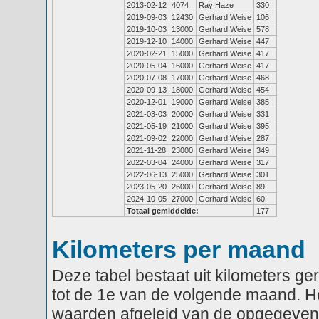
2013-02-12
4074
Ray Haze
330
2019-09-03
12430
Gerhard Weise
106
2019-10-03
13000
Gerhard Weise
578
2019-12-10
14000
Gerhard Weise
447
2020-02-21
15000
Gerhard Weise
417
2020-05-04
16000
Gerhard Weise
417
2020-07-08
17000
Gerhard Weise
468
2020-09-13
18000
Gerhard Weise
454
2020-12-01
19000
Gerhard Weise
385
2021-03-03
20000
Gerhard Weise
331
2021-05-19
21000
Gerhard Weise
395
2021-09-02
22000
Gerhard Weise
287
2021-11-28
23000
Gerhard Weise
349
2022-03-04
24000
Gerhard Weise
317
2022-06-13
25000
Gerhard Weise
301
2023-05-20
26000
Gerhard Weise
89
2024-10-05
27000
Gerhard Weise
60
Totaal gemiddelde:
177
Kilometers per maand
Deze tabel bestaat uit kilometers g
tot de 1e van de volgende maand. He
waarden afgeleid van de opgegeven