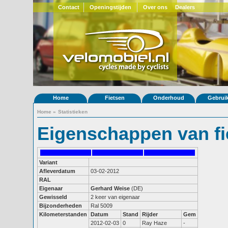
Contact
Openingstijden
Over ons
Dealers
Home
Fietsen
Onderhoud
Gebrui
Home
»
Statistieken
Eigenschappen van fi
Variant
Afleverdatum
03-02-2012
RAL
Eigenaar
Gerhard Weise
(DE)
Gewisseld
2 keer van eigenaar
Bijzonderheden
Ral 5009
Kilometerstanden
Datum
Stand
Rijder
Gem
2012-02-03
0
Ray Haze
-