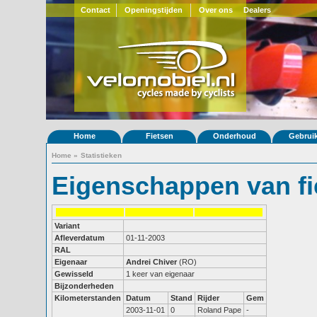
Contact
Openingstijden
Over ons
Dealers
Home
Fietsen
Onderhoud
Gebrui
Home
»
Statistieken
Eigenschappen van fi
Variant
Afleverdatum
01-11-2003
RAL
Eigenaar
Andrei Chiver
(RO)
Gewisseld
1 keer van eigenaar
Bijzonderheden
Kilometerstanden
Datum
Stand
Rijder
Gem
2003-11-01
0
Roland Pape
-