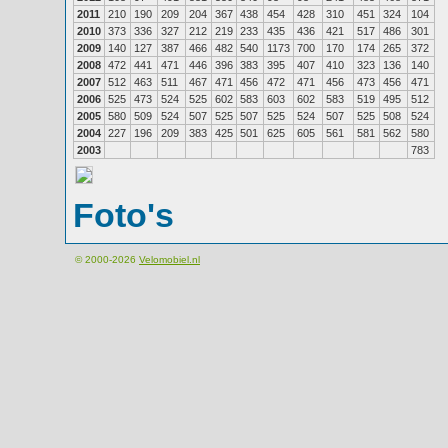
2011
210
190
209
204
367
438
454
428
310
451
324
104
2010
373
336
327
212
219
233
435
436
421
517
486
301
2009
140
127
387
466
482
540
1173
700
170
174
265
372
2008
472
441
471
446
396
383
395
407
410
323
136
140
2007
512
463
511
467
471
456
472
471
456
473
456
471
2006
525
473
524
525
602
583
603
602
583
519
495
512
2005
580
509
524
507
525
507
525
524
507
525
508
524
2004
227
196
209
383
425
501
625
605
561
581
562
580
2003
783
Foto's
© 2000-2026
Velomobiel.nl