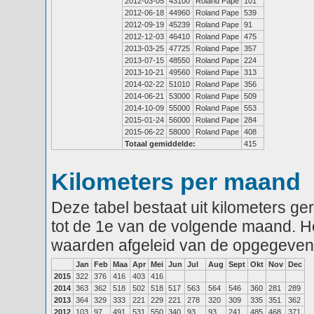
2012-03-05
43100
Roland Pape
101
2012-06-18
44960
Roland Pape
539
2012-09-19
45239
Roland Pape
91
2012-12-03
46410
Roland Pape
475
2013-03-25
47725
Roland Pape
357
2013-07-15
48550
Roland Pape
224
2013-10-21
49560
Roland Pape
313
2014-02-22
51010
Roland Pape
356
2014-06-21
53000
Roland Pape
509
2014-10-09
55000
Roland Pape
553
2015-01-24
56000
Roland Pape
284
2015-06-22
58000
Roland Pape
408
Totaal gemiddelde:
415
Kilometers per maand
Deze tabel bestaat uit kilometers g
tot de 1e van de volgende maand. He
waarden afgeleid van de opgegeven
Jan
Feb
Maa
Apr
Mei
Jun
Jul
Aug
Sept
Okt
Nov
Dec
2015
322
376
416
403
416
2014
363
362
518
502
518
517
563
564
546
360
281
289
2013
364
329
333
221
229
221
278
320
309
335
351
362
2012
103
97
491
531
550
340
93
93
241
485
468
371