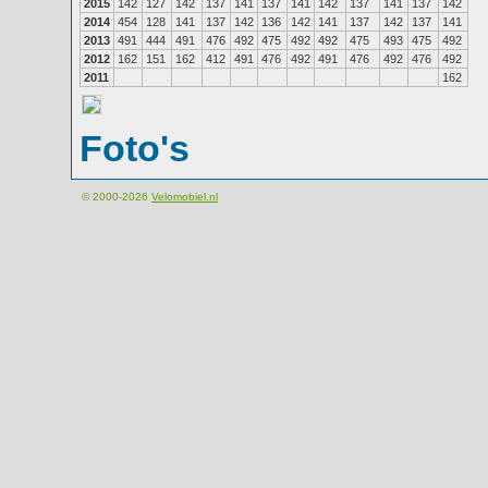
2015
142
127
142
137
141
137
141
142
137
141
137
142
2014
454
128
141
137
142
136
142
141
137
142
137
141
2013
491
444
491
476
492
475
492
492
475
493
475
492
2012
162
151
162
412
491
476
492
491
476
492
476
492
2011
162
Foto's
© 2000-2026
Velomobiel.nl