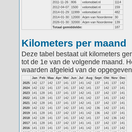
2011-11-26
806
velomobiel.nl
1114
2012-04-07
1500
velomobiel.nl
159
2014-01-29
11999
velomobiel.nl
482
2014-01-30
12000
Arjen van Noordenne
30
2026-01-30
32000
Arjen van Noordenne
139
Totaal gemiddelde:
187
Kilometers per maand
Deze tabel bestaat uit kilometers g
tot de 1e van de volgende maand. He
waarden afgeleid van de opgegeven
Jan
Feb
Maa
Apr
Mei
Jun
Jul
Aug
Sept
Okt
Nov
Dec
2025
142
127
142
137
141
137
141
142
137
141
137
142
2024
142
132
141
137
141
137
142
141
137
142
137
141
2023
141
128
141
137
141
137
142
141
137
142
137
141
2022
141
128
141
137
142
137
141
142
137
141
137
142
2021
142
128
141
137
141
137
142
141
137
142
137
141
2020
142
132
141
137
142
137
141
142
136
142
137
141
2019
141
128
141
137
142
137
141
142
136
142
137
141
2018
142
128
141
137
141
137
142
141
137
142
136
142
2017
141
128
141
137
142
137
141
141
137
142
137
141
2016
141
133
141
137
141
137
141
142
137
141
137
142