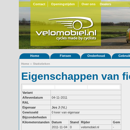
Contact
Openingstijden
Over ons
Dealers
Home
Fietsen
Onderhoud
Gebrui
Home
»
Statistieken
Eigenschappen van fi
Variant
Afleverdatum
04-11-2011
RAL
Eigenaar
Jos J
(NL)
Gewisseld
0 keer van eigenaar
Bijzonderheden
Kilometerstanden
Datum
Stand
Rijder
Gem
2011-11-04
0
velomobiel.nl
-