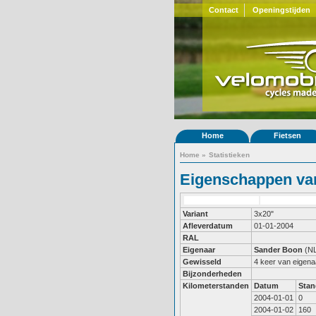
Contact
Openingstijden
Home
Fietsen
Home
»
Statistieken
Eigenschappen van
Variant
3x20"
Afleverdatum
01-01-2004
RAL
Eigenaar
Sander Boon
(NL
Gewisseld
4 keer van eigena
Bijzonderheden
Kilometerstanden
Datum
Stan
2004-01-01
0
2004-01-02
160