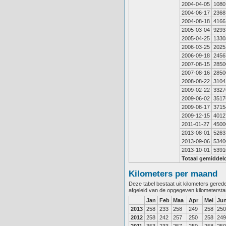
2004-04-05
1080
2004-06-17
2368
2004-08-18
4166
2005-03-04
9293
2005-04-25
1330
2006-03-25
2025
2006-09-18
2456
2007-08-15
2850
2007-08-16
2850
2008-08-22
3104
2009-02-22
3327
2009-06-02
3517
2009-08-17
3715
2009-12-15
4012
2011-01-27
4500
2013-08-01
5263
2013-09-06
5340
2013-10-01
5391
Totaal gemiddel
Kilometers per maand
Deze tabel bestaat uit kilometers gere
afgeleid van de opgegeven kilometerst
Jan
Feb
Maa
Apr
Mei
Ju
2013
258
233
258
249
258
250
2012
258
242
257
250
258
249