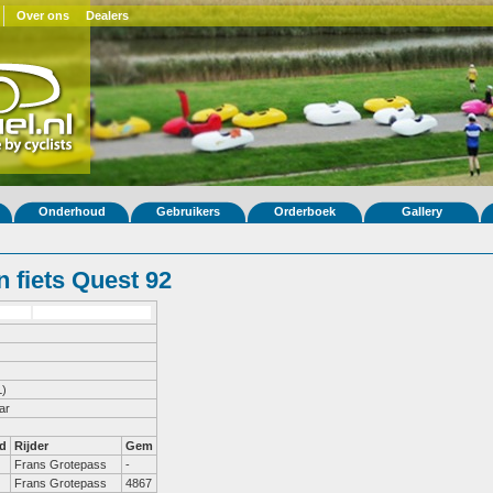
Over ons
Dealers
Onderhoud
Gebruikers
Orderboek
Gallery
 fiets Quest 92
)
ar
d
Rijder
Gem
Frans Grotepass
-
Frans Grotepass
4867