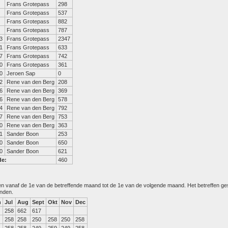
Frans Grotepass
298
Frans Grotepass
537
Frans Grotepass
882
Frans Grotepass
787
3
Frans Grotepass
2347
1
Frans Grotepass
633
7
Frans Grotepass
742
0
Frans Grotepass
361
0
Jeroen Sap
0
2
Rene van den Berg
208
6
Rene van den Berg
369
6
Rene van den Berg
578
4
Rene van den Berg
792
7
Rene van den Berg
753
0
Rene van den Berg
363
1
Sander Boon
253
0
Sander Boon
650
0
Sander Boon
621
de:
460
den vanaf de 1e van de betreffende maand tot de 1e van de volgende maand. Het betreffen g
anden.
n
Jul
Aug
Sept
Okt
Nov
Dec
258
662
617
258
258
250
258
250
258