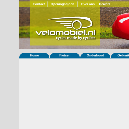
Contact
Openingstijden
Over ons
Dealers
Home
Fietsen
Onderhoud
Gebrui
Home
»
Statistieken
Eigenschappen van fiets Quest 523
Foto's
© 2000-2026
Velomobiel.nl
Variant
Afleverdatum
22-07-2011
RAL
Eigenaar
CyclesJV-Fenioux
(F)
Gewisseld
0 keer van eigenaar
Bijzonderheden