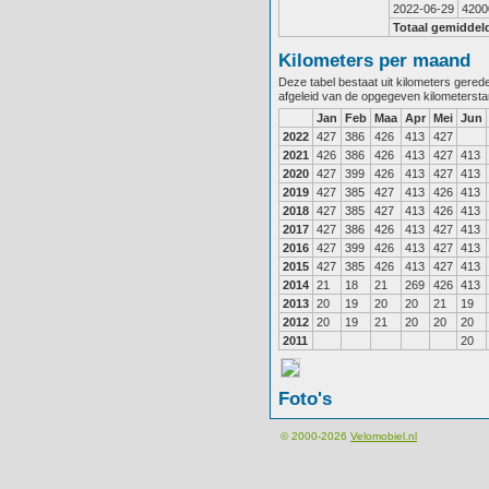
2022-06-29
4200
Totaal gemiddel
Kilometers per maand
Deze tabel bestaat uit kilometers gere
afgeleid van de opgegeven kilometerst
Jan
Feb
Maa
Apr
Mei
Jun
2022
427
386
426
413
427
2021
426
386
426
413
427
413
2020
427
399
426
413
427
413
2019
427
385
427
413
426
413
2018
427
385
427
413
426
413
2017
427
386
426
413
427
413
2016
427
399
426
413
427
413
2015
427
385
426
413
427
413
2014
21
18
21
269
426
413
2013
20
19
20
20
21
19
2012
20
19
21
20
20
20
2011
20
Foto's
© 2000-2026
Velomobiel.nl