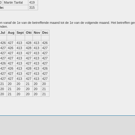
0
Martin Tanfal
419
de:
315
den vanaf de 1e van de betreffende maand tot de 1e van de volgende maand. Het betreffen g
anden.
Jul
Aug
Sept
Okt
Nov
Dec
426
427
413
428
413
426
427
426
413
428
413
427
427
427
413
427
413
427
427
427
413
427
413
427
426
427
413
427
413
427
427
426
413
428
413
426
427
427
413
427
413
427
427
427
413
427
413
427
21
20
20
21
20
20
20
21
20
20
20
21
20
21
20
20
20
21