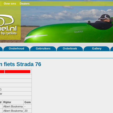
Over ons
Dealers
Onderhoud
Gebruikers
Orderboek
Gallery
 fiets Strada 76
)
ar
d
Rijder
Gem
Albert Boukema
-
Albert Boukema
20