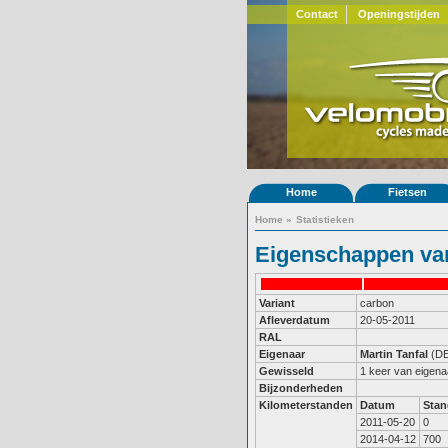
Contact
Openingstijden
Home
Fietsen
Home
»
Statistieken
Eigenschappen van
Variant
carbon
Afleverdatum
20-05-2011
RAL
Eigenaar
Martin Tanfal
(DE
Gewisseld
1 keer van eigena
Bijzonderheden
Kilometerstanden
Datum
Stan
2011-05-20
0
2014-04-12
700