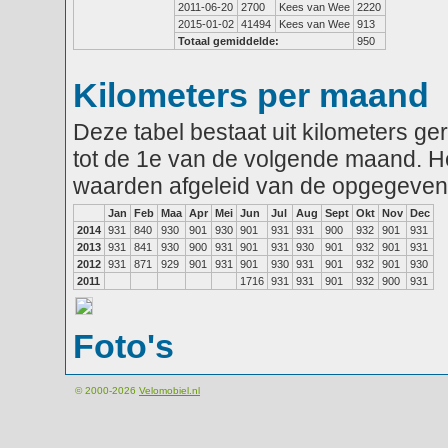
2011-06-20
2700
Kees van Wee
2220
2015-01-02
41494
Kees van Wee
913
Totaal gemiddelde:
950
Kilometers per maand
Deze tabel bestaat uit kilometers g
tot de 1e van de volgende maand. He
waarden afgeleid van de opgegeven
Jan
Feb
Maa
Apr
Mei
Jun
Jul
Aug
Sept
Okt
Nov
Dec
2014
931
840
930
901
930
901
931
931
900
932
901
931
2013
931
841
930
900
931
901
931
930
901
932
901
931
2012
931
871
929
901
931
901
930
931
901
932
901
930
2011
1716
931
931
901
932
900
931
Foto's
© 2000-2026
Velomobiel.nl