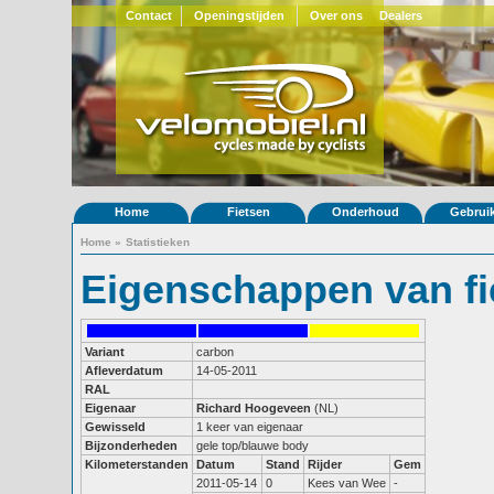
Contact
Openingstijden
Over ons
Dealers
Home
Fietsen
Onderhoud
Gebrui
Home
»
Statistieken
Eigenschappen van fi
Variant
carbon
Afleverdatum
14-05-2011
RAL
Eigenaar
Richard Hoogeveen
(NL)
Gewisseld
1 keer van eigenaar
Bijzonderheden
gele top/blauwe body
Kilometerstanden
Datum
Stand
Rijder
Gem
2011-05-14
0
Kees van Wee
-