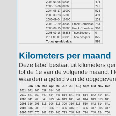
2003-06-05
5000
494
2003-10-06
8200
791
2004-06-17
13000
573
2005-03-23
17300
469
2005-09-04
18400
203
2006-12-29
30000
Frank Cornelese
733
2008-09-15
36383
Frank Cornelese
310
2008-09-16
36383
Theo Zeegers
0
2011-06-06
63323
Theo Zeegers
825
Totaal gemiddelde:
596
Kilometers per maand
Deze tabel bestaat uit kilometers g
tot de 1e van de volgende maand. He
waarden afgeleid van de opgegeven
Jan
Feb
Maa
Apr
Mei
Jun
Jul
Aug
Sept
Okt
Nov
Dec
2011
841
760
839
814
841
2010
841
760
840
814
841
814
841
841
814
842
814
841
2009
841
760
840
813
842
813
841
841
814
843
813
841
2008
316
295
316
306
316
306
316
316
550
842
814
841
2007
316
285
316
306
316
306
316
316
306
317
305
317
2006
747
675
747
723
748
723
748
747
724
748
724
706