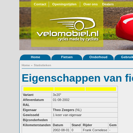
Contact
Openingstijden
Over ons
Dealers
Home
Fietsen
Onderhoud
Gebrui
Home
»
Statistieken
Eigenschappen van fi
Variant
3x20"
Afleverdatum
01-08-2002
RAL
Eigenaar
Theo Zeegers
(NL)
Gewisseld
1 keer van eigenaar
Bijzonderheden
Kilometerstanden
Datum
Stand
Rijder
Gem
2002-08-01
0
Frank Cornelese
-