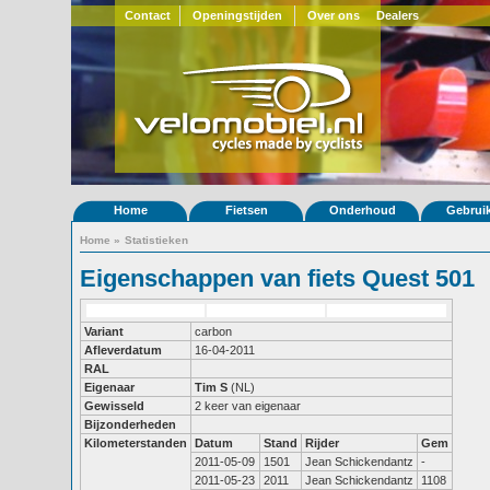
Contact
Openingstijden
Over ons
Dealers
Home
Fietsen
Onderhoud
Gebrui
Home
»
Statistieken
Eigenschappen van fiets Quest 501
Variant
carbon
Afleverdatum
16-04-2011
RAL
Eigenaar
Tim S
(NL)
Gewisseld
2 keer van eigenaar
Bijzonderheden
Kilometerstanden
Datum
Stand
Rijder
Gem
2011-05-09
1501
Jean Schickendantz
-
2011-05-23
2011
Jean Schickendantz
1108