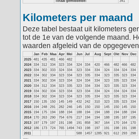
Totaal gemiddelde:
341
Kilometers per maand
Deze tabel bestaat uit kilometers g
tot de 1e van de volgende maand. He
waarden afgeleid van de opgegeven
Jan
Feb
Maa
Apr
Mei
Jun
Jul
Aug
Sept
Okt
Nov
Dec
2025
481
435
481
466
482
2024
334
312
334
323
334
324
334
420
466
482
466
482
2023
334
302
333
324
334
323
334
334
324
334
324
334
2022
334
302
334
323
334
323
335
334
323
335
323
334
2021
334
302
334
323
334
324
334
334
323
335
323
334
2020
334
312
334
323
335
323
334
334
323
335
323
334
2019
334
302
334
323
334
323
334
334
324
334
324
334
2018
334
302
334
323
334
323
335
334
323
335
323
334
2017
150
135
150
145
149
432
242
310
323
335
323
334
2016
194
248
291
282
246
145
150
150
145
150
145
150
2015
194
175
194
188
194
188
194
194
188
194
188
194
2014
170
263
290
754
676
217
194
194
188
195
187
195
2013
197
179
197
191
198
191
858
367
164
170
164
170
2012
186
173
724
765
1494
743
198
197
191
198
191
198
2011
588
1457
1285
921
612
293
298