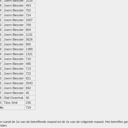
9
Joern Biessler
1018
8
Joern Biessler
493
4
Joern Biessler
752
7
Joern Biessler
724
2
Joern Biessler
1007
0
Joern Biessler
769
9
Joern Biessler
804
5
Joern Biessler
1132
1
Joern Biessler
3626
3
Joern Biessler
865
9
Joern Biessler
1389
4
Joern Biessler
1321
4
Joern Biessler
710
7
Joern Biessler
486
3
Joern Biessler
713
1
Joern Biessler
722
0
Joern Biessler
821
5
Joern Biessler
2043
0
Joern Biessler
692
7
Joern Biessler
45
8
Olaf Osterholt
30
0
Titus Smit
236
de:
719
den vanaf de 1e van de betreffende maand tot de 1e van de volgende maand. Het betreffen g
anden.