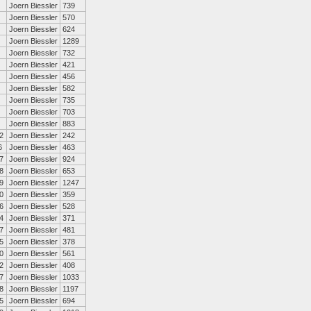
Joern Biessler
739
Joern Biessler
570
Joern Biessler
624
Joern Biessler
1289
Joern Biessler
732
Joern Biessler
421
Joern Biessler
456
Joern Biessler
582
Joern Biessler
735
Joern Biessler
703
Joern Biessler
883
2
Joern Biessler
242
6
Joern Biessler
463
7
Joern Biessler
924
8
Joern Biessler
653
9
Joern Biessler
1247
0
Joern Biessler
359
6
Joern Biessler
528
4
Joern Biessler
371
7
Joern Biessler
481
5
Joern Biessler
378
0
Joern Biessler
561
2
Joern Biessler
408
7
Joern Biessler
1033
8
Joern Biessler
1197
5
Joern Biessler
694