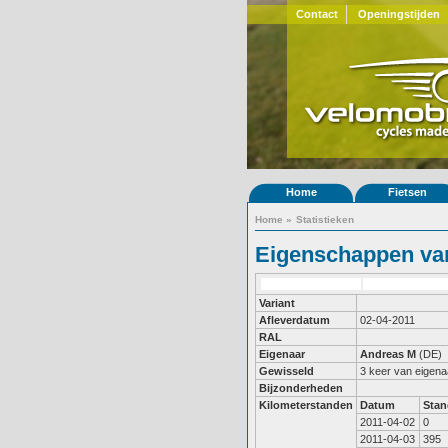
Contact
Openingstijden
Home
Fietsen
Home
»
Statistieken
Eigenschappen van
Variant
Afleverdatum
02-04-2011
RAL
Eigenaar
Andreas M
(DE)
Gewisseld
3 keer van eigena
Bijzonderheden
Kilometerstanden
Datum
Stan
2011-04-02
0
2011-04-03
395