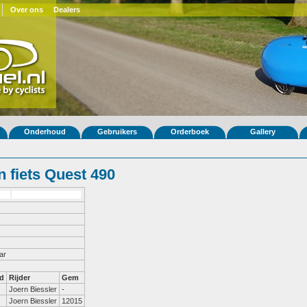
Over ons
Dealers
Onderhoud
Gebruikers
Orderboek
Gallery
 fiets Quest 490
ar
d
Rijder
Gem
Joern Biessler
-
Joern Biessler
12015