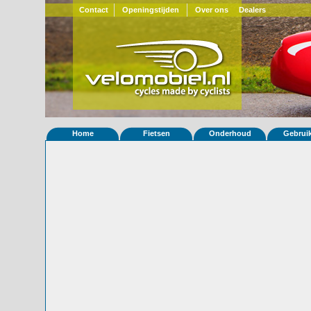
Contact
Openingstijden
Over ons
Dealers
Home
Fietsen
Onderhoud
Gebrui
Home
»
Statistieken
Eigenschappen van fiets Quest 481
Foto's
© 2000-2026
Velomobiel.nl
Variant
Afleverdatum
19-03-2011
RAL
Eigenaar
Pieter-Jan Lammertyn
(BE)
Gewisseld
0 keer van eigenaar
Bijzonderheden