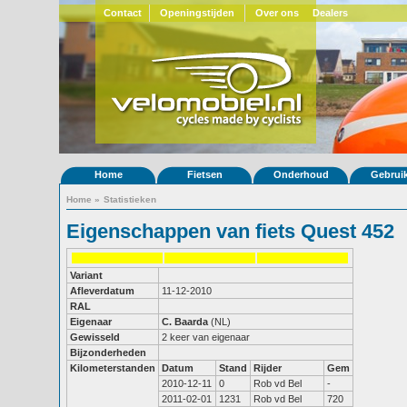
Contact
Openingstijden
Over ons
Dealers
Home
Fietsen
Onderhoud
Gebrui
Home
»
Statistieken
Eigenschappen van fiets Quest 452
Variant
Afleverdatum
11-12-2010
RAL
Eigenaar
C. Baarda
(NL)
Gewisseld
2 keer van eigenaar
Bijzonderheden
Kilometerstanden
Datum
Stand
Rijder
Gem
2010-12-11
0
Rob vd Bel
-
2011-02-01
1231
Rob vd Bel
720