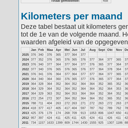
Totaal gemiddelde:
458
Kilometers per maand
Deze tabel bestaat uit kilometers g
tot de 1e van de volgende maand. He
waarden afgeleid van de opgegeven
Jan
Feb
Maa
Apr
Mei
Jun
Jul
Aug
Sept
Okt
Nov
D
2025
376
340
376
365
377
364
377
2024
377
352
376
365
376
365
376
377
364
377
365
37
2023
376
340
377
364
377
364
377
376
365
377
364
37
2022
377
340
376
365
376
365
376
377
364
378
364
37
2021
376
341
376
364
377
364
377
377
364
377
365
37
2020
364
340
364
360
376
365
377
376
365
377
364
37
2019
364
328
364
352
364
352
364
364
352
365
352
36
2018
364
329
364
352
364
352
364
364
352
364
353
36
2017
364
329
363
352
364
353
364
364
352
364
352
36
2016
272
254
272
307
364
352
364
364
352
365
352
36
2015
788
711
404
263
272
263
271
272
263
272
263
27
2014
418
377
417
405
417
404
597
787
762
789
762
78
2013
425
376
179
174
268
709
913
1053
806
1047
650
41
2012
957
397
424
411
425
411
425
424
411
426
411
42
2011
734
1157
1633
1399
809
1744
1430
1555
925
1307
1186
88