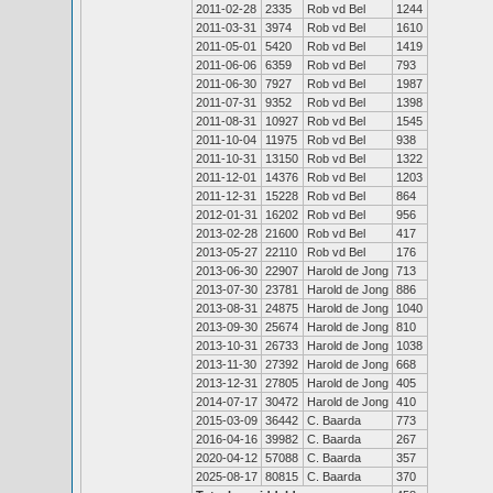
2011-02-28
2335
Rob vd Bel
1244
2011-03-31
3974
Rob vd Bel
1610
2011-05-01
5420
Rob vd Bel
1419
2011-06-06
6359
Rob vd Bel
793
2011-06-30
7927
Rob vd Bel
1987
2011-07-31
9352
Rob vd Bel
1398
2011-08-31
10927
Rob vd Bel
1545
2011-10-04
11975
Rob vd Bel
938
2011-10-31
13150
Rob vd Bel
1322
2011-12-01
14376
Rob vd Bel
1203
2011-12-31
15228
Rob vd Bel
864
2012-01-31
16202
Rob vd Bel
956
2013-02-28
21600
Rob vd Bel
417
2013-05-27
22110
Rob vd Bel
176
2013-06-30
22907
Harold de Jong
713
2013-07-30
23781
Harold de Jong
886
2013-08-31
24875
Harold de Jong
1040
2013-09-30
25674
Harold de Jong
810
2013-10-31
26733
Harold de Jong
1038
2013-11-30
27392
Harold de Jong
668
2013-12-31
27805
Harold de Jong
405
2014-07-17
30472
Harold de Jong
410
2015-03-09
36442
C. Baarda
773
2016-04-16
39982
C. Baarda
267
2020-04-12
57088
C. Baarda
357
2025-08-17
80815
C. Baarda
370