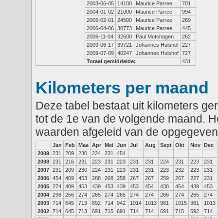
2003-06-05
14100
Maurice Parree
701
2004-01-02
21000
Maurice Parree
994
2005-02-01
24500
Maurice Parree
269
2006-04-06
30773
Maurice Parree
445
2006-11-04
32600
Paul Motshagen
262
2009-06-17
39721
Johannes Hulshof
227
2009-07-09
40247
Johannes Hulshof
727
Totaal gemiddelde:
431
Kilometers per maand
Deze tabel bestaat uit kilometers g
tot de 1e van de volgende maand. He
waarden afgeleid van de opgegeven
Jan
Feb
Maa
Apr
Mei
Jun
Jul
Aug
Sept
Okt
Nov
Dec
2009
231
209
230
224
231
454
2008
231
216
231
223
231
223
231
231
224
231
223
231
2007
231
209
230
224
231
223
231
231
223
232
223
231
2006
454
409
453
288
268
258
267
267
259
267
227
231
2005
274
409
453
439
453
439
453
454
438
454
439
453
2004
298
256
274
265
274
265
274
274
266
274
265
274
2003
714
645
713
692
714
942
1014
1013
981
1015
981
1013
2002
714
645
713
691
715
691
714
714
691
715
692
714