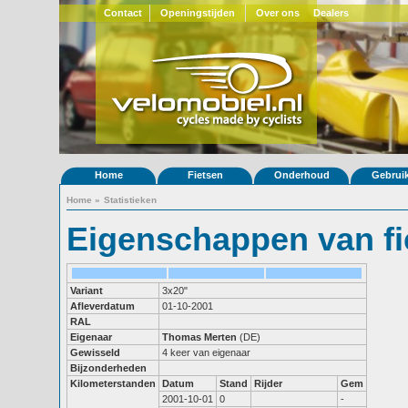
Contact
Openingstijden
Over ons
Dealers
Home
Fietsen
Onderhoud
Gebrui
Home
»
Statistieken
Eigenschappen van fi
Variant
3x20"
Afleverdatum
01-10-2001
RAL
Eigenaar
Thomas Merten
(DE)
Gewisseld
4 keer van eigenaar
Bijzonderheden
Kilometerstanden
Datum
Stand
Rijder
Gem
2001-10-01
0
-