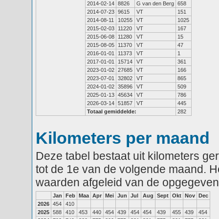
2014-02-14
8826
G van den Berg
658
2014-07-23
9615
VT
151
2014-08-11
10255
VT
1025
2015-02-03
11220
VT
167
2015-06-08
11280
VT
15
2015-08-05
11370
VT
47
2016-01-01
11373
VT
1
2017-01-01
15714
VT
361
2023-01-02
27685
VT
166
2023-07-01
32802
VT
865
2024-01-02
35896
VT
509
2025-01-13
45634
VT
786
2026-03-14
51857
VT
445
Totaal gemiddelde:
282
Kilometers per maand
Deze tabel bestaat uit kilometers g
tot de 1e van de volgende maand. He
waarden afgeleid van de opgegeven
Jan
Feb
Maa
Apr
Mei
Jun
Jul
Aug
Sept
Okt
Nov
Dec
2026
454
410
2025
588
410
453
440
454
439
454
454
439
455
439
454