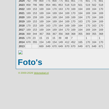
2024
792
749
800
775
800
775
801
801
775
801
775
801
2023
858
796
880
854
881
853
518
519
501
519
502
518
2022
169
153
169
164
170
163
170
169
164
169
164
170
2021
169
153
169
164
169
164
169
170
164
169
164
169
2020
169
159
169
164
169
164
169
169
164
170
164
169
2019
169
153
169
164
169
164
169
170
163
170
164
169
2018
170
153
169
163
170
164
169
169
164
170
163
170
2017
169
153
169
164
169
164
170
169
164
169
164
169
2016
368
344
367
356
367
356
368
368
355
369
355
368
2015
170
23
15
15
15
39
48
7
1
1
2014
670
355
154
149
154
149
412
452
165
170
164
170
2013
669
649
670
649
670
670
649
671
648
671
Foto's
© 2000-2026
Velomobiel.nl