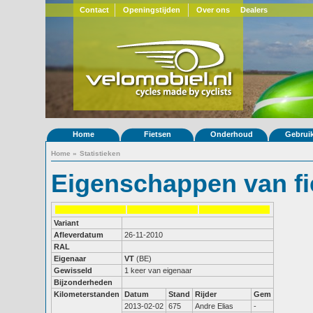
Contact
Openingstijden
Over ons
Dealers
Home
Fietsen
Onderhoud
Gebrui
Home
»
Statistieken
Eigenschappen van fi
Variant
Afleverdatum
26-11-2010
RAL
Eigenaar
VT
(BE)
Gewisseld
1 keer van eigenaar
Bijzonderheden
Kilometerstanden
Datum
Stand
Rijder
Gem
2013-02-02
675
Andre Elias
-