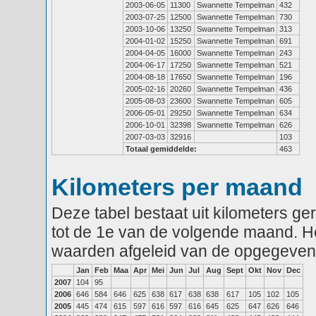
2003-06-05
11300
Swannette Tempelman
432
2003-07-25
12500
Swannette Tempelman
730
2003-10-06
13250
Swannette Tempelman
313
2004-01-02
15250
Swannette Tempelman
691
2004-04-05
16000
Swannette Tempelman
243
2004-06-17
17250
Swannette Tempelman
521
2004-08-18
17650
Swannette Tempelman
196
2005-02-16
20260
Swannette Tempelman
436
2005-08-03
23600
Swannette Tempelman
605
2006-05-01
29250
Swannette Tempelman
634
2006-10-01
32398
Swannette Tempelman
626
2007-03-03
32916
103
Totaal gemiddelde:
463
Kilometers per maand
Deze tabel bestaat uit kilometers g
tot de 1e van de volgende maand. He
waarden afgeleid van de opgegeven
Jan
Feb
Maa
Apr
Mei
Jun
Jul
Aug
Sept
Okt
Nov
Dec
2007
104
95
2006
646
584
646
625
638
617
638
638
617
105
102
105
2005
445
474
615
597
616
597
616
645
625
647
626
646