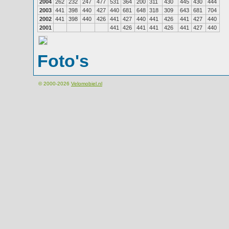
2004
262
232
247
477
531
364
200
311
430
445
430
444
2003
441
398
440
427
440
681
648
318
309
643
681
704
2002
441
398
440
426
441
427
440
441
426
441
427
440
2001
441
426
441
441
426
441
427
440
Foto's
© 2000-2026
Velomobiel.nl