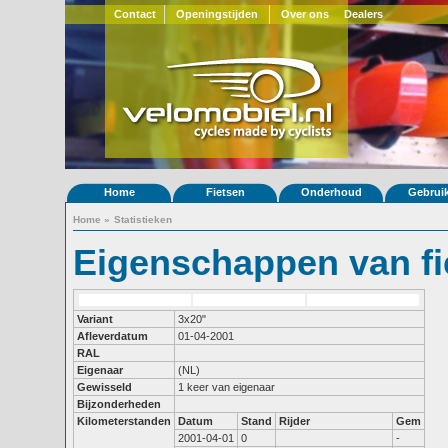
Contact
Openingstijden
Over ons
Dealers
Home
Fietsen
Onderhoud
Gebrui
Home
»
Statistieken
Eigenschappen van fi
Variant
3x20"
Afleverdatum
01-04-2001
RAL
Eigenaar
(NL)
Gewisseld
1 keer van eigenaar
Bijzonderheden
Kilometerstanden
Datum
Stand
Rijder
Gem
2001-04-01
0
-