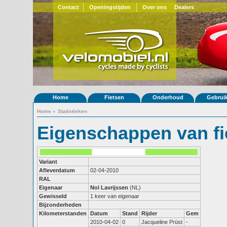
Contact
Openingstijden
Over ons
Dealers
Home
Fietsen
Onderhoud
Gebrui
Home
»
Statistieken
Eigenschappen van fi
Variant
Afleverdatum
02-04-2010
RAL
Eigenaar
Nol Lavrijssen
(NL)
Gewisseld
1 keer van eigenaar
Bijzonderheden
Kilometerstanden
Datum
Stand
Rijder
Gem
2010-04-02
0
Jacqueline Prüst
-