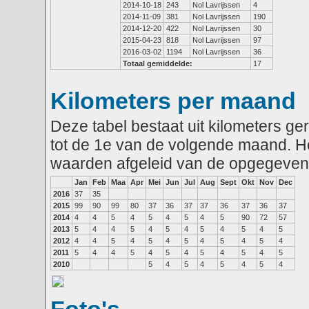
2014-10-18
243
Nol Lavrijssen
4
2014-11-09
381
Nol Lavrijssen
190
2014-12-20
422
Nol Lavrijssen
30
2015-04-23
818
Nol Lavrijssen
97
2016-03-02
1194
Nol Lavrijssen
36
Totaal gemiddelde:
17
Kilometers per maand
Deze tabel bestaat uit kilometers g
tot de 1e van de volgende maand. He
waarden afgeleid van de opgegeven
Jan
Feb
Maa
Apr
Mei
Jun
Jul
Aug
Sept
Okt
Nov
Dec
2016
37
35
2015
99
90
99
80
37
36
37
37
36
37
36
37
2014
4
4
5
4
5
4
5
4
5
90
72
57
2013
5
4
4
5
4
5
4
5
4
5
4
5
2012
4
4
5
4
5
4
5
4
5
4
5
4
2011
5
4
4
5
4
5
4
5
4
5
4
5
2010
5
4
5
4
5
4
5
4