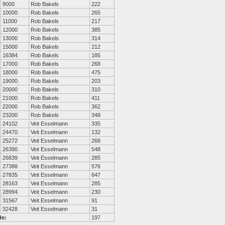
9000
Rob Bakels
222
10000
Rob Bakels
265
11000
Rob Bakels
217
12000
Rob Bakels
385
13000
Rob Bakels
314
15000
Rob Bakels
212
16384
Rob Bakels
185
17000
Rob Bakels
268
18000
Rob Bakels
475
19000
Rob Bakels
203
20000
Rob Bakels
310
21000
Rob Bakels
411
22000
Rob Bakels
362
23200
Rob Bakels
348
24102
Veit Esselmann
335
24470
Veit Esselmann
132
25272
Veit Esselmann
268
26390
Veit Esselmann
548
26839
Veit Esselmann
285
27388
Veit Esselmann
576
27835
Veit Esselmann
647
28163
Veit Esselmann
285
28994
Veit Esselmann
230
31567
Veit Esselmann
91
32428
Veit Esselmann
31
de:
197