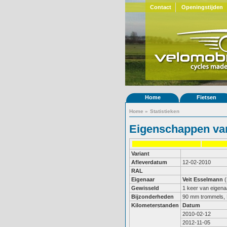
Contact
Openingstijden
Home
Fietsen
Home
»
Statistieken
Eigenschappen van
Variant
Afleverdatum
12-02-2010
RAL
Eigenaar
Veit Esselmann
(
Gewisseld
1 keer van eigena
Bijzonderheden
90 mm trommels, 
Kilometerstanden
Datum
2010-02-12
2012-11-05