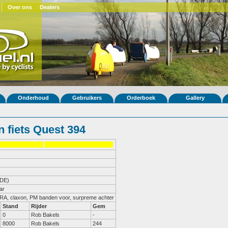
Over ons
Dealers
Onderhoud
Gebruikers
Orderboek
Gallery
 fiets Quest 394
DE)
ar
RA, claxon, PM banden voor, surpreme achter
Stand
Rijder
Gem
0
Rob Bakels
-
8000
Rob Bakels
244