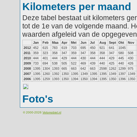
Kilometers per maand
Deze tabel bestaat uit kilometers g
tot de 1e van de volgende maand. He
waarden afgeleid van de opgegeven
Jan
Feb
Maa
Apr
Mei
Jun
Jul
Aug
Sept
Okt
Nov
2012
452
615
783
619
703
695
450
921
641
1045
2011
359
323
358
347
359
347
358
358
347
580
508
2010
444
401
444
429
444
430
444
444
429
445
430
2009
733
694
538
505
522
469
439
440
425
440
426
2008
1395
1304
1393
665
663
642
663
2598
1262
1299
975
2007
1395
1260
1392
1350
1395
1349
1395
1395
1349
1397
1349
2006
1395
1259
1393
1350
1394
1350
1394
1395
1350
1396
1350
Foto's
© 2000-2026
Velomobiel.nl