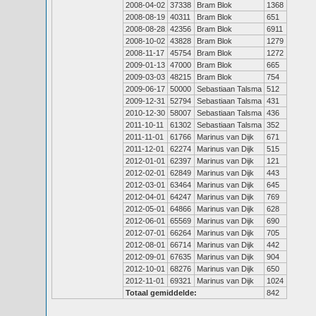
2008-04-02
37338
Bram Blok
1368
2008-08-19
40311
Bram Blok
651
2008-08-28
42356
Bram Blok
6911
2008-10-02
43828
Bram Blok
1279
2008-11-17
45754
Bram Blok
1272
2009-01-13
47000
Bram Blok
665
2009-03-03
48215
Bram Blok
754
2009-06-17
50000
Sebastiaan Talsma
512
2009-12-31
52794
Sebastiaan Talsma
431
2010-12-30
58007
Sebastiaan Talsma
436
2011-10-11
61302
Sebastiaan Talsma
352
2011-11-01
61766
Marinus van Dijk
671
2011-12-01
62274
Marinus van Dijk
515
2012-01-01
62397
Marinus van Dijk
121
2012-02-01
62849
Marinus van Dijk
443
2012-03-01
63464
Marinus van Dijk
645
2012-04-01
64247
Marinus van Dijk
769
2012-05-01
64866
Marinus van Dijk
628
2012-06-01
65569
Marinus van Dijk
690
2012-07-01
66264
Marinus van Dijk
705
2012-08-01
66714
Marinus van Dijk
442
2012-09-01
67635
Marinus van Dijk
904
2012-10-01
68276
Marinus van Dijk
650
2012-11-01
69321
Marinus van Dijk
1024
Totaal gemiddelde:
842