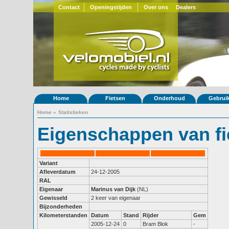
Contact
Openingstijden
Over ons
Dealers
Home
Fietsen
Onderhoud
Gebrui
Home
»
Statistieken
Eigenschappen van fi
Variant
Afleverdatum
24-12-2005
RAL
Eigenaar
Marinus van Dijk
(NL)
Gewisseld
2 keer van eigenaar
Bijzonderheden
Kilometerstanden
Datum
Stand
Rijder
Gem
2005-12-24
0
Bram Blok
-