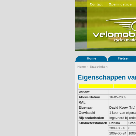
Contact
Openingstijden
Home
Fietsen
Home
»
Statistieken
Eigenschappen van
Variant
Afleverdatum
16-05-2009
RAL
Eigenaar
David Kooy
(NL)
Gewisseld
1 keer van eigena
Bijzonderheden
Ingevoerd bij ord
Kilometerstanden
Datum
Stan
2009-05-16
0
2009-06-24
1000