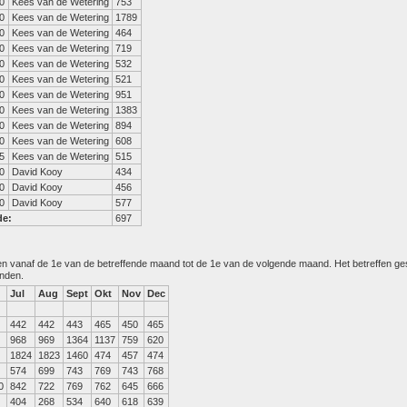
0
Kees van de Wetering
753
0
Kees van de Wetering
1789
0
Kees van de Wetering
464
0
Kees van de Wetering
719
0
Kees van de Wetering
532
0
Kees van de Wetering
521
0
Kees van de Wetering
951
0
Kees van de Wetering
1383
0
Kees van de Wetering
894
0
Kees van de Wetering
608
5
Kees van de Wetering
515
0
David Kooy
434
0
David Kooy
456
0
David Kooy
577
de:
697
den vanaf de 1e van de betreffende maand tot de 1e van de volgende maand. Het betreffen g
anden.
Jul
Aug
Sept
Okt
Nov
Dec
442
442
443
465
450
465
968
969
1364
1137
759
620
1824
1823
1460
474
457
474
574
699
743
769
743
768
0
842
722
769
762
645
666
404
268
534
640
618
639