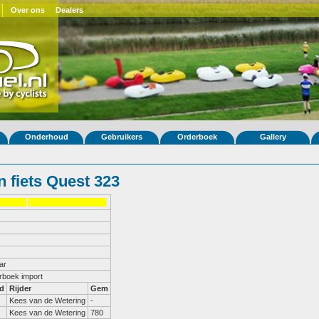
Over ons
Dealers
Onderhoud
Gebruikers
Orderboek
Gallery
 fiets Quest 323
ar
erboek import
d
Rijder
Gem
Kees van de Wetering
-
Kees van de Wetering
780