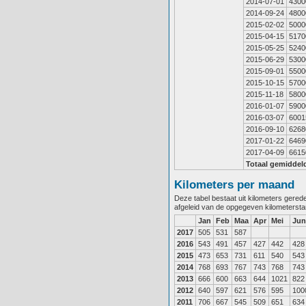
2014-07-01
4300
2014-09-24
4800
2015-02-02
5000
2015-04-15
5170
2015-05-25
5240
2015-06-29
5300
2015-09-01
5500
2015-10-15
5700
2015-11-18
5800
2016-01-07
5900
2016-03-07
6001
2016-09-10
6268
2017-01-22
6469
2017-04-09
6615
Totaal gemiddel
Kilometers per maand
Deze tabel bestaat uit kilometers gere
afgeleid van de opgegeven kilometerst
Jan
Feb
Maa
Apr
Mei
Jun
2017
505
531
587
2016
543
491
457
427
442
428
2015
473
653
731
611
540
543
2014
768
693
767
743
768
743
2013
666
600
663
644
1021
822
2012
640
597
621
576
595
100
2011
706
667
545
509
651
634