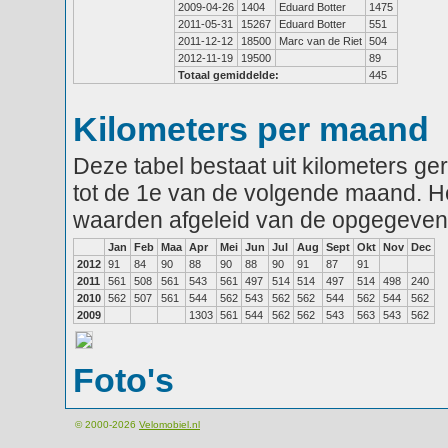
2009-04-26
1404
Eduard Botter
1475
2011-05-31
15267
Eduard Botter
551
2011-12-12
18500
Marc van de Riet
504
2012-11-19
19500
89
Totaal gemiddelde:
445
Kilometers per maand
Deze tabel bestaat uit kilometers g
tot de 1e van de volgende maand. He
waarden afgeleid van de opgegeven
Jan
Feb
Maa
Apr
Mei
Jun
Jul
Aug
Sept
Okt
Nov
Dec
2012
91
84
90
88
90
88
90
91
87
91
2011
561
508
561
543
561
497
514
514
497
514
498
240
2010
562
507
561
544
562
543
562
562
544
562
544
562
2009
1303
561
544
562
562
543
563
543
562
Foto's
© 2000-2026
Velomobiel.nl