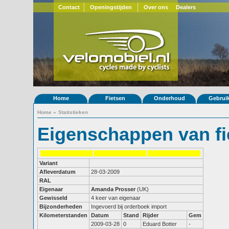
Contact
Openingstijden
Over ons
Dealers
Home
Fietsen
Onderhoud
Gebrui
Home
»
Statistieken
Eigenschappen van fi
Variant
Afleverdatum
28-03-2009
RAL
Eigenaar
Amanda Prosser
(UK)
Gewisseld
4 keer van eigenaar
Bijzonderheden
Ingevoerd bij orderboek import
Kilometerstanden
Datum
Stand
Rijder
Gem
2009-03-28
0
Eduard Botter
-