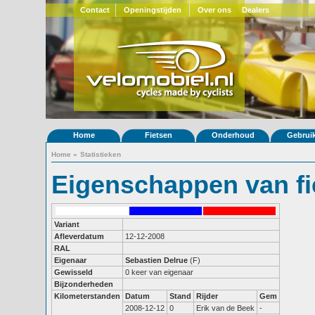
Contact
Openingstijden
Over ons
Dealers
Home
Fietsen
Onderhoud
Gebrui
Home
»
Statistieken
Eigenschappen van fi
Variant
Afleverdatum
12-12-2008
RAL
Eigenaar
Sebastien Delrue
(F)
Gewisseld
0 keer van eigenaar
Bijzonderheden
Kilometerstanden
Datum
Stand
Rijder
Gem
2008-12-12
0
Erik van de Beek
-