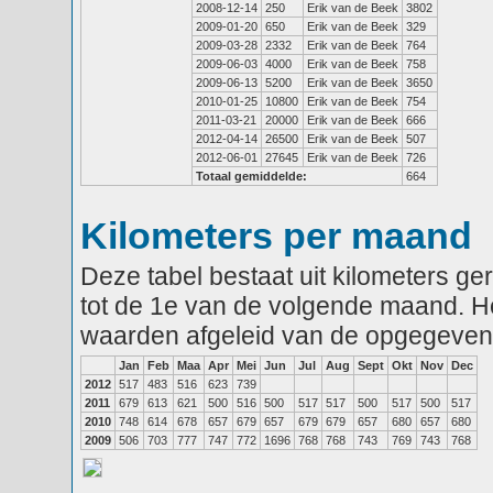
2008-12-14
250
Erik van de Beek
3802
2009-01-20
650
Erik van de Beek
329
2009-03-28
2332
Erik van de Beek
764
2009-06-03
4000
Erik van de Beek
758
2009-06-13
5200
Erik van de Beek
3650
2010-01-25
10800
Erik van de Beek
754
2011-03-21
20000
Erik van de Beek
666
2012-04-14
26500
Erik van de Beek
507
2012-06-01
27645
Erik van de Beek
726
Totaal gemiddelde:
664
Kilometers per maand
Deze tabel bestaat uit kilometers g
tot de 1e van de volgende maand. He
waarden afgeleid van de opgegeven
Jan
Feb
Maa
Apr
Mei
Jun
Jul
Aug
Sept
Okt
Nov
Dec
2012
517
483
516
623
739
2011
679
613
621
500
516
500
517
517
500
517
500
517
2010
748
614
678
657
679
657
679
679
657
680
657
680
2009
506
703
777
747
772
1696
768
768
743
769
743
768