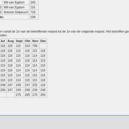
Wil van Egdom
243
0
Wil van Egdom
116
0
Antonin Delpeuch
715
de:
158
den vanaf de 1e van de betreffende maand tot de 1e van de volgende maand. Het betreffen g
anden.
Jul
Aug
Sept
Okt
Nov
Dec
118
118
115
316
706
118
118
115
118
115
118
118
118
115
118
114
119
118
118
115
118
114
119
119
118
114
119
114
118
119
118
114
119
114
118
118
119
114
118
115
118
118
119
114
118
115
118
248
247
240
247
232
118
266
247
240
248
239
248
275
285
275
284