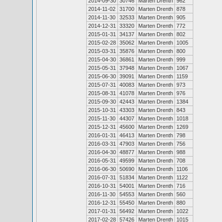
2014-09-30
30746
Marten Drenth
962
2014-11-02
31700
Marten Drenth
878
2014-11-30
32533
Marten Drenth
905
2014-12-31
33320
Marten Drenth
772
2015-01-31
34137
Marten Drenth
802
2015-02-28
35062
Marten Drenth
1005
2015-03-31
35876
Marten Drenth
800
2015-04-30
36861
Marten Drenth
999
2015-05-31
37948
Marten Drenth
1067
2015-06-30
39091
Marten Drenth
1159
2015-07-31
40083
Marten Drenth
973
2015-08-31
41078
Marten Drenth
976
2015-09-30
42443
Marten Drenth
1384
2015-10-31
43303
Marten Drenth
843
2015-11-30
44307
Marten Drenth
1018
2015-12-31
45600
Marten Drenth
1269
2016-01-31
46413
Marten Drenth
798
2016-03-31
47903
Marten Drenth
756
2016-04-30
48877
Marten Drenth
988
2016-05-31
49599
Marten Drenth
708
2016-06-30
50690
Marten Drenth
1106
2016-07-31
51834
Marten Drenth
1122
2016-10-31
54001
Marten Drenth
716
2016-11-30
54553
Marten Drenth
560
2016-12-31
55450
Marten Drenth
880
2017-01-31
56492
Marten Drenth
1022
2017-02-28
57426
Marten Drenth
1015