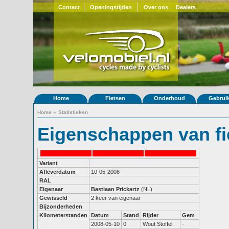
Contact
Openingstijden
Over ons
Dealers
Home
Fietsen
Onderhoud
Gebrui
Home
»
Statistieken
Eigenschappen van fi
Variant
Afleverdatum
10-05-2008
RAL
Eigenaar
Bastiaan Prickartz
(NL)
Gewisseld
2 keer van eigenaar
Bijzonderheden
Kilometerstanden
Datum
Stand
Rijder
Gem
2008-05-10
0
Wout Stoffel
-