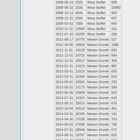
2008-08-19
2020
Wout Stoffel
608
2008-08-22
3100
Wout Stoffel
10950
2008-10-13
4644
Wout Stoffel
903
2008-12-31
6300
Wout Stoffel
637
2009-02-02
7000
Wout Stoffel
645
2010-11-22
10500
Wout Stoffel
162
2012-07-18
16250
Wout Stoffel
290
2012-08-17
16770
Marten Drenth
527
2012-10-06
18554
Marten Drenth
1085
2012-11-01
19139
Marten Drenth
683
2012-12-01
19715
Marten Drenth
584
2012-12-31
20017
Marten Drenth
306
2013-01-31
21023
Marten Drenth
987
2013-03-01
21819
Marten Drenth
835
2013-03-31
22345
Marten Drenth
533
2013-05-01
22582
Marten Drenth
233
2013-05-31
23173
Marten Drenth
599
2013-06-30
23669
Marten Drenth
503
2013-07-31
24324
Marten Drenth
643
2013-08-31
25015
Marten Drenth
678
2013-10-04
25519
Marten Drenth
451
2014-03-31
26345
Marten Drenth
141
2014-04-30
27038
Marten Drenth
703
2014-06-02
27836
Marten Drenth
736
2014-07-31
28946
Marten Drenth
572
2014-08-31
29797
Marten Drenth
835