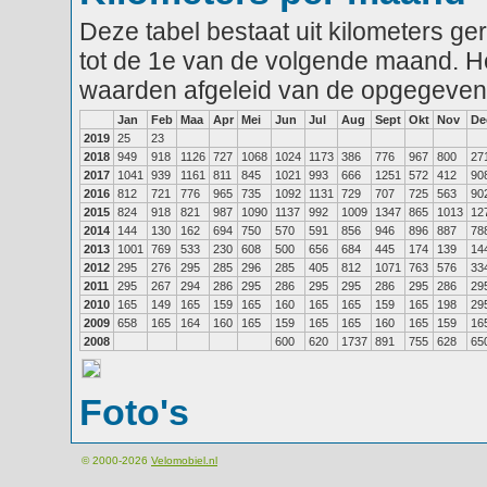
Deze tabel bestaat uit kilometers g
tot de 1e van de volgende maand. He
waarden afgeleid van de opgegeven
Jan
Feb
Maa
Apr
Mei
Jun
Jul
Aug
Sept
Okt
Nov
De
2019
25
23
2018
949
918
1126
727
1068
1024
1173
386
776
967
800
27
2017
1041
939
1161
811
845
1021
993
666
1251
572
412
90
2016
812
721
776
965
735
1092
1131
729
707
725
563
90
2015
824
918
821
987
1090
1137
992
1009
1347
865
1013
12
2014
144
130
162
694
750
570
591
856
946
896
887
78
2013
1001
769
533
230
608
500
656
684
445
174
139
14
2012
295
276
295
285
296
285
405
812
1071
763
576
33
2011
295
267
294
286
295
286
295
295
286
295
286
29
2010
165
149
165
159
165
160
165
165
159
165
198
29
2009
658
165
164
160
165
159
165
165
160
165
159
16
2008
600
620
1737
891
755
628
65
Foto's
© 2000-2026
Velomobiel.nl