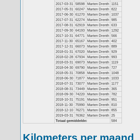
2017-03-31
58598
Marten Drenth
1151
2017-05-31
60247
Marten Drenth
822
2017-06-30
61270
Marten Drenth
1037
2017-07-31
62274
Marten Drenth
985
2017-08-31
62919
Marten Drenth
633
2017-09-30
64193
Marten Drenth
1292
2017-10-31
64771
Marten Drenth
566
2017-11-30
65167
Marten Drenth
402
2017-12-31
66073
Marten Drenth
889
2018-01-31
67020
Marten Drenth
929
2018-02-28
67934
Marten Drenth
993
2018-03-31
69073
Marten Drenth
1119
2018-04-30
69790
Marten Drenth
727
2018-05-31
70858
Marten Drenth
1048
2018-06-30
71877
Marten Drenth
1033
2018-07-31
73077
Marten Drenth
1177
2018-08-31
73449
Marten Drenth
365
2018-09-30
74220
Marten Drenth
782
2018-10-31
75191
Marten Drenth
951
2018-11-30
75990
Marten Drenth
810
2018-12-10
76271
Marten Drenth
855
2019-03-31
76362
Marten Drenth
25
Totaal gemiddelde:
584
Kilometers per maand