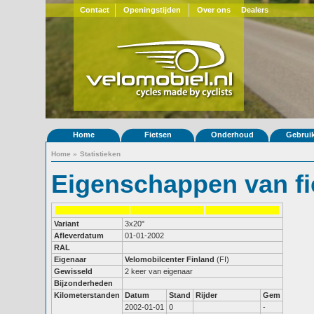
Contact
Openingstijden
Over ons
Dealers
Home
Fietsen
Onderhoud
Gebrui
Home
»
Statistieken
Eigenschappen van fi
Variant
3x20"
Afleverdatum
01-01-2002
RAL
Eigenaar
Velomobilcenter Finland
(FI)
Gewisseld
2 keer van eigenaar
Bijzonderheden
Kilometerstanden
Datum
Stand
Rijder
Gem
2002-01-01
0
-