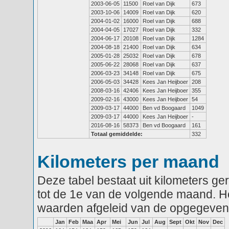
2003-06-05
11500
Roel van Dijk
673
2003-10-06
14009
Roel van Dijk
620
2004-01-02
16000
Roel van Dijk
688
2004-04-05
17027
Roel van Dijk
332
2004-06-17
20108
Roel van Dijk
1284
2004-08-18
21400
Roel van Dijk
634
2005-01-28
25032
Roel van Dijk
678
2005-06-22
28068
Roel van Dijk
637
2006-03-23
34148
Roel van Dijk
675
2006-05-03
34428
Kees Jan Heijboer
208
2008-03-16
42406
Kees Jan Heijboer
355
2009-02-16
43000
Kees Jan Heijboer
54
2009-03-17
44000
Ben vd Boogaard
1049
2009-03-17
44000
Kees Jan Heijboer
-
2016-08-16
58373
Ben vd Boogaard
161
Totaal gemiddelde:
332
Kilometers per maand
Deze tabel bestaat uit kilometers g
tot de 1e van de volgende maand. He
waarden afgeleid van de opgegeven
Jan
Feb
Maa
Apr
Mei
Jun
Jul
Aug
Sept
Okt
Nov
Dec