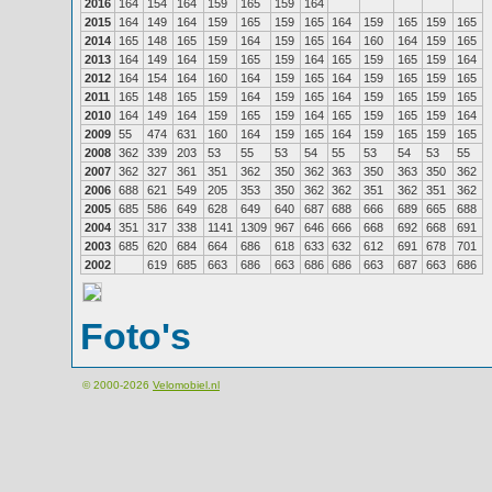
2016
164
154
164
159
165
159
164
2015
164
149
164
159
165
159
165
164
159
165
159
165
2014
165
148
165
159
164
159
165
164
160
164
159
165
2013
164
149
164
159
165
159
164
165
159
165
159
164
2012
164
154
164
160
164
159
165
164
159
165
159
165
2011
165
148
165
159
164
159
165
164
159
165
159
165
2010
164
149
164
159
165
159
164
165
159
165
159
164
2009
55
474
631
160
164
159
165
164
159
165
159
165
2008
362
339
203
53
55
53
54
55
53
54
53
55
2007
362
327
361
351
362
350
362
363
350
363
350
362
2006
688
621
549
205
353
350
362
362
351
362
351
362
2005
685
586
649
628
649
640
687
688
666
689
665
688
2004
351
317
338
1141
1309
967
646
666
668
692
668
691
2003
685
620
684
664
686
618
633
632
612
691
678
701
2002
619
685
663
686
663
686
686
663
687
663
686
Foto's
© 2000-2026
Velomobiel.nl