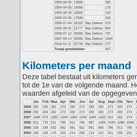
2003-06-05
13800
382
2004-04-05
15566
176
2004-08-18
16500
210
2005-03-05
17836
204
2005-07-04
20102
Bas Dekker
570
2005-09-01
21777
Bas Dekker
864
2006-07-12
30000
Bas Dekker
797
2007-09-14
45000
Bas Dekker
1064
2010-01-11
52739
Bas Dekker
277
Totaal gemiddelde:
457
Kilometers per maand
Deze tabel bestaat uit kilometers g
tot de 1e van de volgende maand. He
waarden afgeleid van de opgegeven
Jan
Feb
Maa
Apr
Mei
Jun
Jul
Aug
Sept
Okt
Nov
2009
282
255
282
273
282
273
283
282
273
283
273
2008
282
264
282
273
282
273
283
282
273
283
273
2007
1084
979
1083
1049
1084
1049
1084
1083
610
282
274
2006
812
733
811
785
812
786
987
1084
1049
1086
1048
2005
208
188
532
562
581
562
851
880
786
813
785
2004
180
168
179
203
214
208
214
212
201
209
201