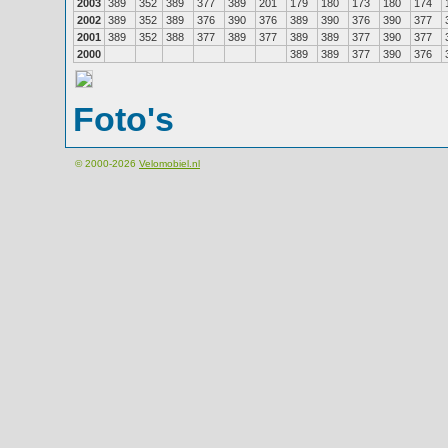
2003
389
352
389
377
389
201
179
180
173
180
174
2002
389
352
389
376
390
376
389
390
376
390
377
2001
389
352
388
377
389
377
389
389
377
390
377
2000
389
389
377
390
376
Foto's
© 2000-2026
Velomobiel.nl