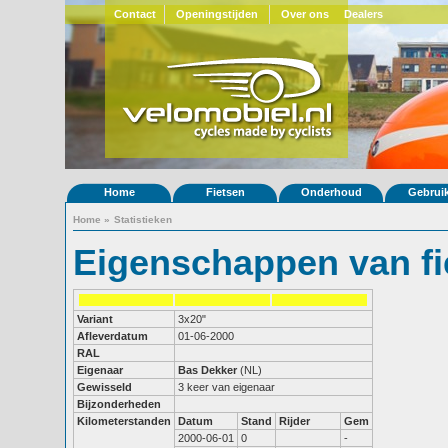
Contact
Openingstijden
Over ons
Dealers
Home
Fietsen
Onderhoud
Gebrui
Home
»
Statistieken
Eigenschappen van fi
Variant
3x20"
Afleverdatum
01-06-2000
RAL
Eigenaar
Bas Dekker
(NL)
Gewisseld
3 keer van eigenaar
Bijzonderheden
Kilometerstanden
Datum
Stand
Rijder
Gem
2000-06-01
0
-