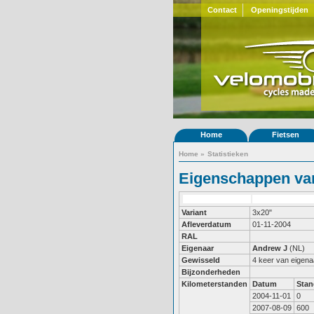
Contact
Openingstijden
Home
Fietsen
Home
»
Statistieken
Eigenschappen van
Variant
3x20"
Afleverdatum
01-11-2004
RAL
Eigenaar
Andrew J
(NL)
Gewisseld
4 keer van eigena
Bijzonderheden
Kilometerstanden
Datum
Stan
2004-11-01
0
2007-08-09
600