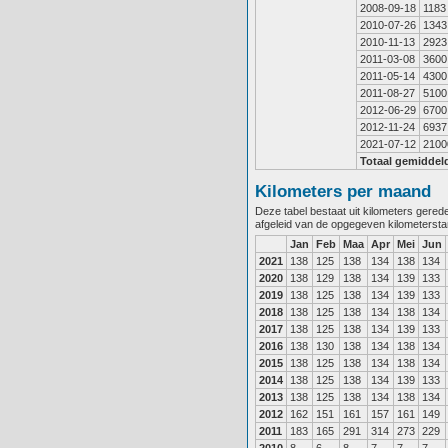
2008-09-18
1183
2010-07-26
1343
2010-11-13
2923
2011-03-08
3600
2011-05-14
4300
2011-08-27
5100
2012-06-29
6700
2012-11-24
6937
2021-07-12
2100
Totaal gemiddel
Kilometers per maand
Deze tabel bestaat uit kilometers gere
afgeleid van de opgegeven kilometerst
Jan
Feb
Maa
Apr
Mei
Jun
2021
138
125
138
134
138
134
2020
138
129
138
134
139
133
2019
138
125
138
134
139
133
2018
138
125
138
134
138
134
2017
138
125
138
134
139
133
2016
138
130
138
134
138
134
2015
138
125
138
134
138
134
2014
138
125
138
134
139
133
2013
138
125
138
134
138
134
2012
162
151
161
157
161
149
2011
183
165
291
314
273
229