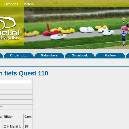
Over ons
Dealers
Onderhoud
Gebruikers
Orderboek
Gallery
 fiets Quest 110
ar
d
Rijder
Gem
-
Erik Mentink
18