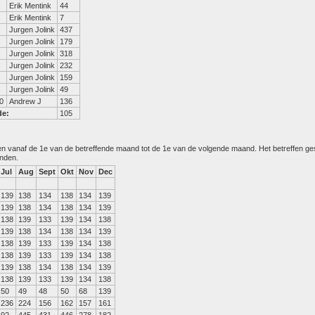
Erik Mentink
44
Erik Mentink
7
Jurgen Jolink
437
Jurgen Jolink
179
Jurgen Jolink
318
Jurgen Jolink
232
Jurgen Jolink
159
Jurgen Jolink
49
0
Andrew J
136
de:
105
den vanaf de 1e van de betreffende maand tot de 1e van de volgende maand. Het betreffen g
anden.
Jul
Aug
Sept
Okt
Nov
Dec
139
138
134
138
134
139
139
138
134
138
134
139
138
139
133
139
134
138
139
138
134
138
134
139
138
139
133
139
134
138
138
139
133
139
134
138
139
138
134
138
134
139
138
139
133
139
134
138
50
49
48
50
68
139
236
224
156
162
157
161