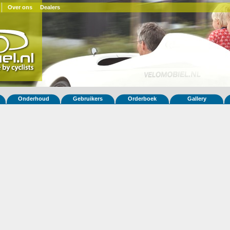
Over ons
Dealers
Onderhoud
Gebruikers
Orderboek
Gallery
 fiets Mango 83
UK)
ar