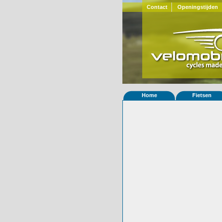
Contact
Openingstijden
Home
Fietsen
Home
»
Statistieken
Eigenschappen van
Foto's
© 2000-2026
Velomobiel.nl
Variant
Afleverdatum
19-08-2005
RAL
Eigenaar
Joseph Hewes
(
Gewisseld
0 keer van eigena
Bijzonderheden