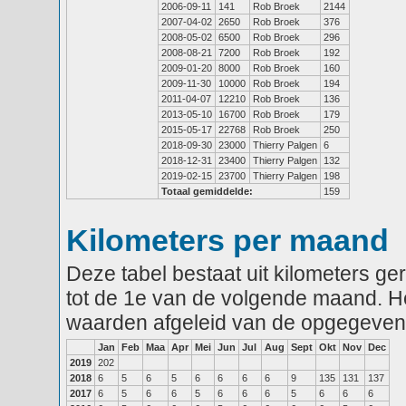
2006-09-11
141
Rob Broek
2144
2007-04-02
2650
Rob Broek
376
2008-05-02
6500
Rob Broek
296
2008-08-21
7200
Rob Broek
192
2009-01-20
8000
Rob Broek
160
2009-11-30
10000
Rob Broek
194
2011-04-07
12210
Rob Broek
136
2013-05-10
16700
Rob Broek
179
2015-05-17
22768
Rob Broek
250
2018-09-30
23000
Thierry Palgen
6
2018-12-31
23400
Thierry Palgen
132
2019-02-15
23700
Thierry Palgen
198
Totaal gemiddelde:
159
Kilometers per maand
Deze tabel bestaat uit kilometers g
tot de 1e van de volgende maand. He
waarden afgeleid van de opgegeven
Jan
Feb
Maa
Apr
Mei
Jun
Jul
Aug
Sept
Okt
Nov
Dec
2019
202
2018
6
5
6
5
6
6
6
6
9
135
131
137
2017
6
5
6
6
5
6
6
6
5
6
6
6