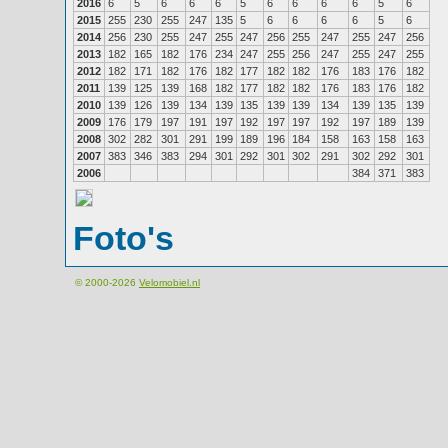
2016
6
5
6
6
6
5
6
6
6
6
5
6
2015
255
230
255
247
135
5
6
6
6
6
5
6
2014
256
230
255
247
255
247
256
255
247
255
247
256
2013
182
165
182
176
234
247
255
256
247
255
247
255
2012
182
171
182
176
182
177
182
182
176
183
176
182
2011
139
125
139
168
182
177
182
182
176
183
176
182
2010
139
126
139
134
139
135
139
139
134
139
135
139
2009
176
179
197
191
197
192
197
197
192
197
189
139
2008
302
282
301
291
199
189
196
184
158
163
158
163
2007
383
346
383
294
301
292
301
302
291
302
292
301
2006
384
371
383
Foto's
© 2000-2026
Velomobiel.nl