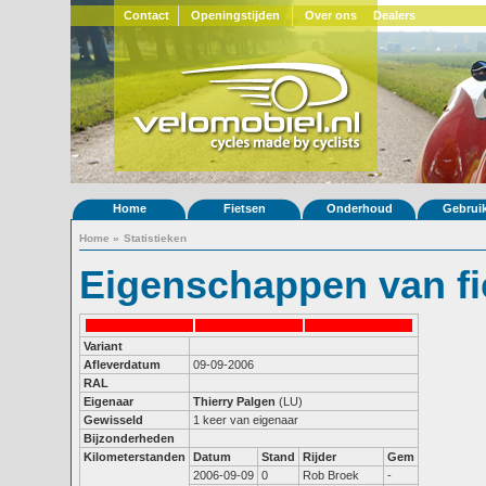
Contact
Openingstijden
Over ons
Dealers
Home
Fietsen
Onderhoud
Gebrui
Home
»
Statistieken
Eigenschappen van fi
Variant
Afleverdatum
09-09-2006
RAL
Eigenaar
Thierry Palgen
(LU)
Gewisseld
1 keer van eigenaar
Bijzonderheden
Kilometerstanden
Datum
Stand
Rijder
Gem
2006-09-09
0
Rob Broek
-