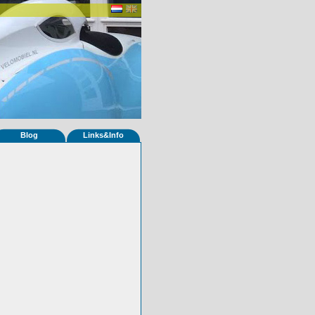
Blog
Links&Info