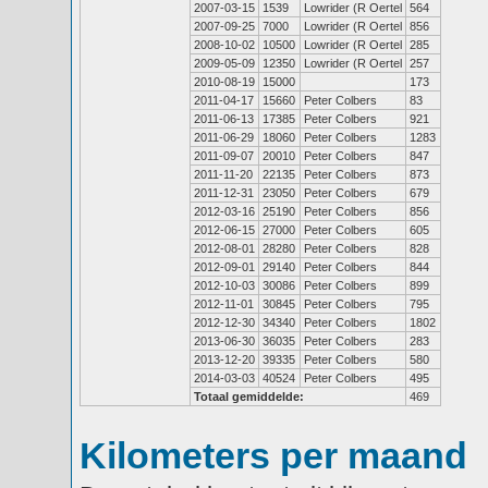
2007-03-15
1539
Lowrider (R Oertel
564
2007-09-25
7000
Lowrider (R Oertel
856
2008-10-02
10500
Lowrider (R Oertel
285
2009-05-09
12350
Lowrider (R Oertel
257
2010-08-19
15000
173
2011-04-17
15660
Peter Colbers
83
2011-06-13
17385
Peter Colbers
921
2011-06-29
18060
Peter Colbers
1283
2011-09-07
20010
Peter Colbers
847
2011-11-20
22135
Peter Colbers
873
2011-12-31
23050
Peter Colbers
679
2012-03-16
25190
Peter Colbers
856
2012-06-15
27000
Peter Colbers
605
2012-08-01
28280
Peter Colbers
828
2012-09-01
29140
Peter Colbers
844
2012-10-03
30086
Peter Colbers
899
2012-11-01
30845
Peter Colbers
795
2012-12-30
34340
Peter Colbers
1802
2013-06-30
36035
Peter Colbers
283
2013-12-20
39335
Peter Colbers
580
2014-03-03
40524
Peter Colbers
495
Totaal gemiddelde:
469
Kilometers per maand