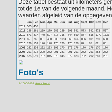
Deze tabel bestaat uit kilometers g
tot de 1e van de volgende maand. He
waarden afgeleid van de opgegeven
Jan
Feb
Maa
Apr
Mei
Jun
Jul
Aug
Sept
Okt
Nov
Dec
2014
505
456
2013
288
261
289
279
289
289
591
591
573
592
572
557
2012
873
817
740
597
616
715
844
860
887
818
1777
1737
2011
85
76
85
468
938
1094
863
864
856
891
790
698
2010
176
159
176
170
176
170
176
138
82
85
82
85
2009
262
236
262
253
199
170
176
176
170
176
170
176
2008
291
272
290
282
291
281
291
291
282
263
253
262
2007
575
519
737
845
873
845
872
873
732
292
281
291
Foto's
© 2000-2026
Velomobiel.nl