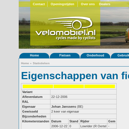
Contact
Openingstijden
Over ons
Dealers
Home
Fietsen
Onderhoud
Gebrui
Home
»
Statistieken
Eigenschappen van fi
Variant
Afleverdatum
22-12-2006
RAL
Eigenaar
Johan Janssens
(BE)
Gewisseld
2 keer van eigenaar
Bijzonderheden
Kilometerstanden
Datum
Stand
Rijder
Gem
2006-12-22
0
Lowrider (R Oertel
-