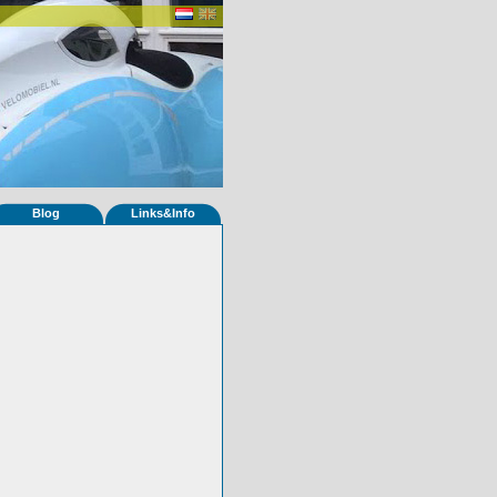
Blog
Links&Info