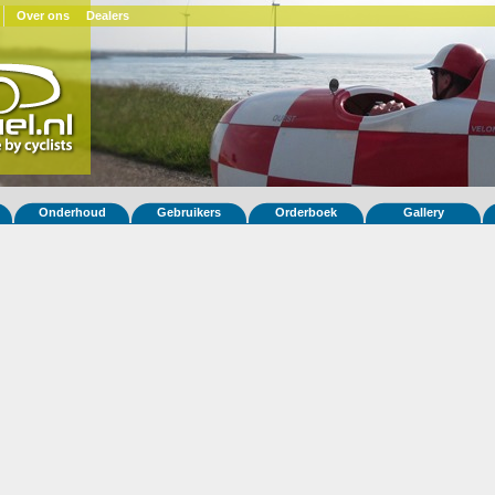
Over ons
Dealers
Onderhoud
Gebruikers
Orderboek
Gallery
 fiets Snoek 66
ar