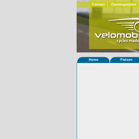
Contact
Openingstijden
Home
Fietsen
Home
»
Statistieken
Eigenschappen van
Foto's
© 2000-2026
Velomobiel.nl
Variant
Carbon
Afleverdatum
13-04-2024
RAL
Eigenaar
Dineke F
(NL)
Gewisseld
0 keer van eigena
Bijzonderheden