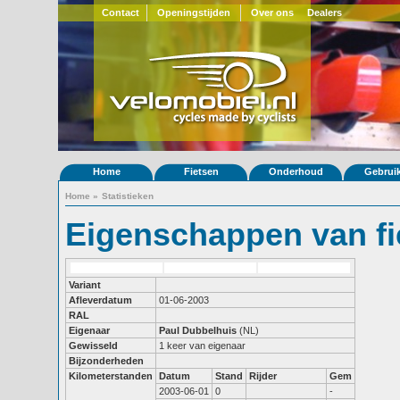
Contact
Openingstijden
Over ons
Dealers
Home
Fietsen
Onderhoud
Gebrui
Home
»
Statistieken
Eigenschappen van fi
Variant
Afleverdatum
01-06-2003
RAL
Eigenaar
Paul Dubbelhuis
(NL)
Gewisseld
1 keer van eigenaar
Bijzonderheden
Kilometerstanden
Datum
Stand
Rijder
Gem
2003-06-01
0
-