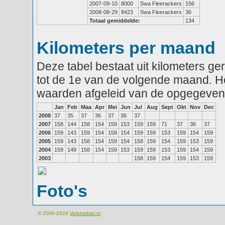
2007-09-10
8000
Swa Fleerackers
156
2008-08-29
8423
Swa Fleerackers
36
Totaal gemiddelde:
134
Kilometers per maand
Deze tabel bestaat uit kilometers g
tot de 1e van de volgende maand. He
waarden afgeleid van de opgegeven
Jan
Feb
Maa
Apr
Mei
Jun
Jul
Aug
Sept
Okt
Nov
Dec
2008
37
35
37
36
37
36
37
2007
158
144
158
154
159
153
159
159
71
37
36
37
2006
159
143
159
154
158
154
159
159
153
159
154
159
2005
159
143
158
154
159
154
158
159
154
159
153
159
2004
159
149
158
154
159
153
159
159
153
159
154
159
2003
158
159
154
159
153
159
Foto's
© 2000-2026
Velomobiel.nl