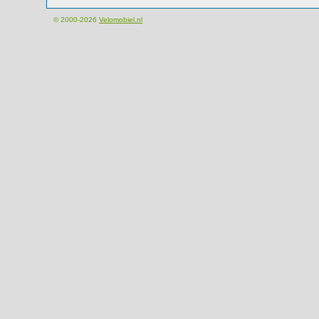
© 2000-2026
Velomobiel.nl