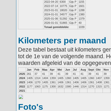
2022-04-20
6300
Gijs P
1155
2022-07-14
10775
Gijs P
1601
2023-01-01
18020
Gijs P
1288
2024-01-01
34577
Gijs P
1380
2025-01-06
51392
Gijs P
1379
2026-01-01
51865
Gijs P
40
Totaal gemiddelde:
1039
Kilometers per maand
Deze tabel bestaat uit kilometers g
tot de 1e van de volgende maand. He
waarden afgeleid van de opgegeven
Jan
Feb
Maa
Apr
Mei
Jun
Jul
Aug
Sept
Okt
Nov
2025
261
37
41
39
41
39
41
41
39
41
39
2024
1405
1314
1404
1359
1405
1360
1405
1405
1360
1407
1359
2023
1406
1270
1405
1361
1406
1361
1406
1406
1361
1408
1361
2022
1177
1063
1175
1300
1632
1580
1446
1314
1270
1315
1271
2021
Foto's