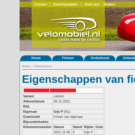
Contact
Openingstijden
Over ons
Dealers
Home
Fietsen
Onderhoud
Gebrui
Home
»
Statistieken
Eigenschappen van fi
Variant
carbon
Afleverdatum
05-11-2021
RAL
Eigenaar
Gijs P
(NL)
Gewisseld
0 keer van eigenaar
Bijzonderheden
Kilometerstanden
Datum
Stand
Rijder
Gem
2021-11-05
0
Gijs P
-