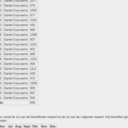
0
Daniel Goyvaerts
1077
0
Daniel Goyvaerts
575
0
Daniel Goyvaerts
1092
0
Daniel Goyvaerts
977
0
Daniel Goyvaerts
1193
0
Daniel Goyvaerts
442
0
Daniel Goyvaerts
983
8
Daniel Goyvaerts
1068
1
Daniel Goyvaerts
907
5
Daniel Goyvaerts
1021
8
Daniel Goyvaerts
952
1
Daniel Goyvaerts
689
8
Daniel Goyvaerts
1031
5
Daniel Goyvaerts
994
9
Daniel Goyvaerts
1112
5
Daniel Goyvaerts
628
2
Daniel Goyvaerts
972
0
Daniel Goyvaerts
1068
6
Daniel Goyvaerts
983
5
Daniel Goyvaerts
987
1
Daniel Goyvaerts
994
de:
899
den vanaf de 1e van de betreffende maand tot de 1e van de volgende maand. Het betreffen g
anden.
Jun
Jul
Aug
Sept
Okt
Nov
Dec