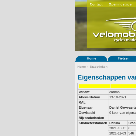
Contact
Openingstijden
Home
Fietsen
Home
»
Statistieken
Eigenschappen van
Variant
carbon
Afleverdatum
13-10-2021
RAL
Eigenaar
Daniel Goyvaert
Gewisseld
0 keer van eigena
Bijzonderheden
Kilometerstanden
Datum
Stan
2021-10-13
0
2021-11-03
346