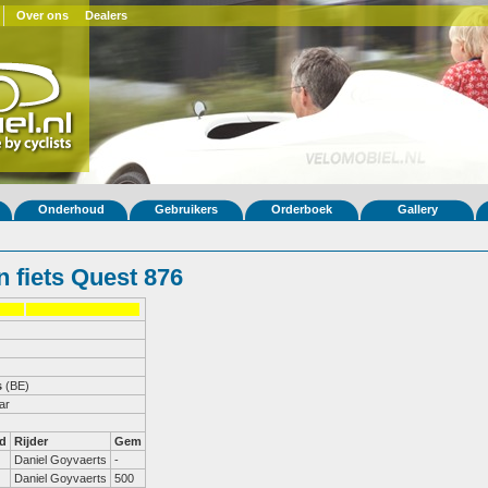
Over ons
Dealers
Onderhoud
Gebruikers
Orderboek
Gallery
 fiets Quest 876
s
(BE)
ar
d
Rijder
Gem
Daniel Goyvaerts
-
Daniel Goyvaerts
500