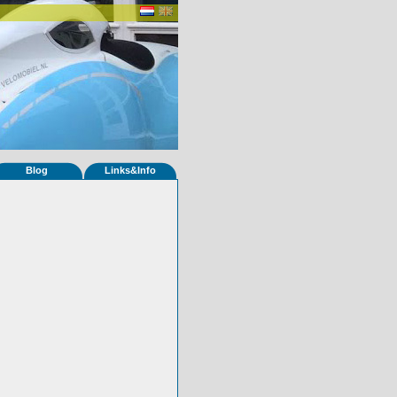
Blog
Links&Info