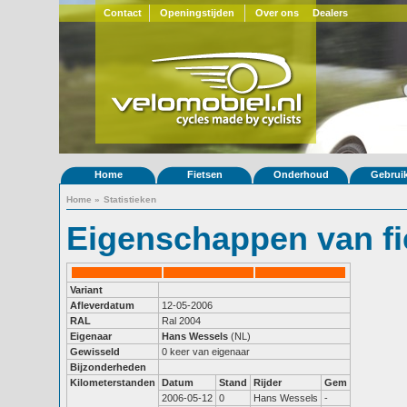
Contact
Openingstijden
Over ons
Dealers
Home
Fietsen
Onderhoud
Gebrui
Home
»
Statistieken
Eigenschappen van fi
Variant
Afleverdatum
12-05-2006
RAL
Ral 2004
Eigenaar
Hans Wessels
(NL)
Gewisseld
0 keer van eigenaar
Bijzonderheden
Kilometerstanden
Datum
Stand
Rijder
Gem
2006-05-12
0
Hans Wessels
-