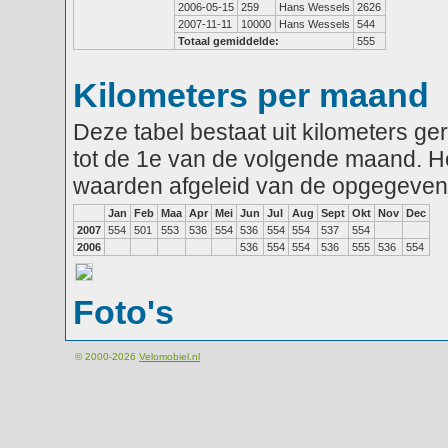
2006-05-15
259
Hans Wessels
2626
2007-11-11
10000
Hans Wessels
544
Totaal gemiddelde:
555
Kilometers per maand
Deze tabel bestaat uit kilometers g
tot de 1e van de volgende maand. He
waarden afgeleid van de opgegeven
Jan
Feb
Maa
Apr
Mei
Jun
Jul
Aug
Sept
Okt
Nov
Dec
2007
554
501
553
536
554
536
554
554
537
554
2006
536
554
554
536
555
536
554
Foto's
© 2000-2026
Velomobiel.nl