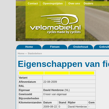
Contact
Openingstijden
Over ons
Dealers
Home
Fietsen
Onderhoud
Gebrui
Home
»
Statistieken
Eigenschappen van fi
Variant
Afleverdatum
22-08-2009
RAL
Eigenaar
David Hembrow
(NL)
Gewisseld
0 keer van eigenaar
Bijzonderheden
Kilometerstanden
Datum
Stand
Rijder
Gem
2009-08-22
0
David Hembrow
-