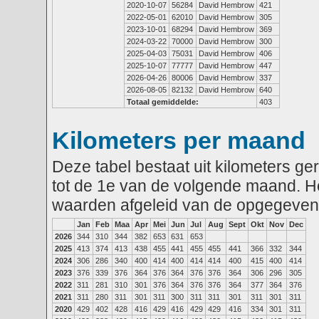
2020-10-07
56284
David Hembrow
421
2022-05-01
62010
David Hembrow
305
2023-10-01
68294
David Hembrow
369
2024-03-22
70000
David Hembrow
300
2025-04-03
75031
David Hembrow
406
2025-10-07
77777
David Hembrow
447
2026-04-26
80006
David Hembrow
337
2026-08-05
82132
David Hembrow
640
Totaal gemiddelde:
403
Kilometers per maand
Deze tabel bestaat uit kilometers g
tot de 1e van de volgende maand. He
waarden afgeleid van de opgegeven
Jan
Feb
Maa
Apr
Mei
Jun
Jul
Aug
Sept
Okt
Nov
Dec
2026
344
310
344
382
653
631
653
2025
413
374
413
438
455
441
455
455
441
366
332
344
2024
306
286
340
400
414
400
414
414
400
415
400
414
2023
376
339
376
364
376
364
376
376
364
306
296
305
2022
311
281
310
301
376
364
376
376
364
377
364
376
2021
311
280
311
301
311
300
311
311
301
311
301
311
2020
429
402
428
416
429
416
429
429
416
334
301
311