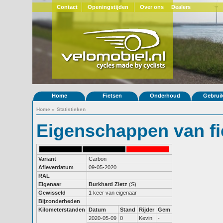
Contact
Openingstijden
Over ons
Dealers
Home
Fietsen
Onderhoud
Gebrui
Home
»
Statistieken
Eigenschappen van fi
Variant
Carbon
Afleverdatum
09-05-2020
RAL
Eigenaar
Burkhard Zietz
(S)
Gewisseld
1 keer van eigenaar
Bijzonderheden
Kilometerstanden
Datum
Stand
Rijder
Gem
2020-05-09
0
Kevin
-