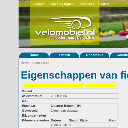
Contact
Openingstijden
Over ons
Dealers
Home
Fietsen
Onderhoud
Gebrui
Home
»
Statistieken
Eigenschappen van fi
Variant
Afleverdatum
26-08-2006
RAL
Eigenaar
Guenter Beiten
(DE)
Gewisseld
2 keer van eigenaar
Bijzonderheden
Kilometerstanden
Datum
Stand
Rijder
Gem
2006-08-26
0
-