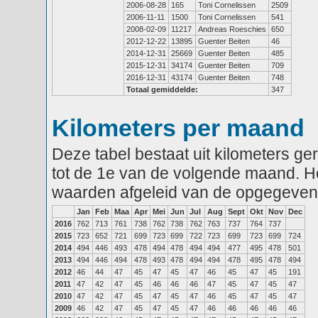
2006-08-28
165
Toni Cornelissen
2509
2006-11-11
1500
Toni Cornelissen
541
2008-02-09
11217
Andreas Roeschies
650
2012-12-22
13895
Guenter Beiten
46
2014-12-31
25669
Guenter Beiten
485
2015-12-31
34174
Guenter Beiten
709
2016-12-31
43174
Guenter Beiten
748
Totaal gemiddelde:
347
Kilometers per maand
Deze tabel bestaat uit kilometers g
tot de 1e van de volgende maand. He
waarden afgeleid van de opgegeven
Jan
Feb
Maa
Apr
Mei
Jun
Jul
Aug
Sept
Okt
Nov
Dec
2016
762
713
761
738
762
738
762
763
737
764
737
2015
723
652
721
699
723
699
722
723
699
723
699
724
2014
494
446
493
478
494
478
494
494
477
495
478
501
2013
494
446
494
478
493
478
494
494
478
495
478
494
2012
46
44
47
45
47
45
47
46
45
47
45
191
2011
47
42
47
45
46
46
46
47
45
47
45
47
2010
47
42
47
45
47
45
47
46
45
47
45
47
2009
46
42
47
45
47
45
47
46
46
46
46
46